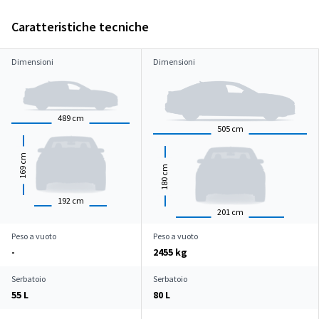
Caratteristiche tecniche
Dimensioni
Dimensioni
489
cm
505
cm
cm
cm
169
180
192
cm
201
cm
Peso a vuoto
Peso a vuoto
-
2455 kg
Serbatoio
Serbatoio
55 L
80 L