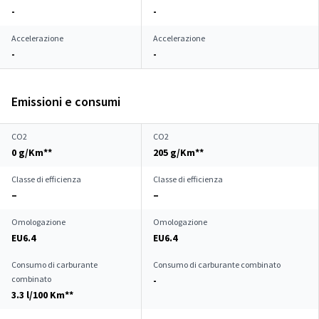
-
-
Accelerazione
Accelerazione
-
-
Emissioni e consumi
CO2
CO2
0 g/Km**
205 g/Km**
Classe di efficienza
Classe di efficienza
–
–
Omologazione
Omologazione
EU6.4
EU6.4
Consumo di carburante
Consumo di carburante combinato
combinato
-
3.3 l/100 Km**