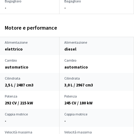
Bagagliaio
Bagagliaio
-
-
Motore e performance
Alimentazione
Alimentazione
elettrico
diesel
Cambio
Cambio
automatico
automatico
Cilindrata
Cilindrata
2,5 L / 2487 cm
3
3,0 L / 2967 cm
3
Potenza
Potenza
292 CV / 215 kW
245 CV / 180 kW
Coppia motrice
Coppia motrice
-
-
Velocità massima
Velocità massima