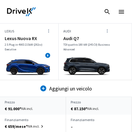
LEXUS
AUDI
Lexus Nuova RX
Audi Q7
2.5 Plug-in 4WD 215kW (292cv)
TDI quattro 180 kW (245 CV) Business
Executive
Advanced
Aggiungi un veicolo
Prezzo
Prezzo
€ 91.000*
€ 87.150*
IVA incl.
IVA incl.
Finanziamento
Finanziamento
€ 659/mese*
IVA incl.
–