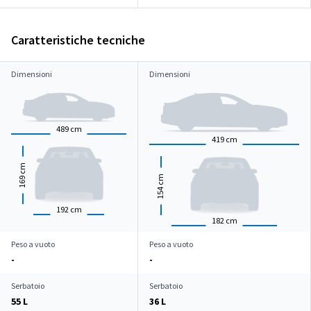
Caratteristiche tecniche
Dimensioni
Dimensioni
489
cm
419
cm
cm
cm
169
154
192
cm
182
cm
Peso a vuoto
Peso a vuoto
-
-
Serbatoio
Serbatoio
55 L
36 L