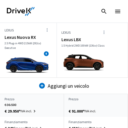
LEXUS
LEXUS
Lexus Nuova RX
Lexus LBX
2.5 Plug-in 4WD 215kW (292cv)
1.5 Hybrid 2WD 100kW (136cv) Class
Executive
Aggiungi un veicolo
Prezzo
Prezzo
€ 36.500
€ 29.950*
€ 91.000*
IVA incl.
IVA incl.
Finanziamento
Finanziamento