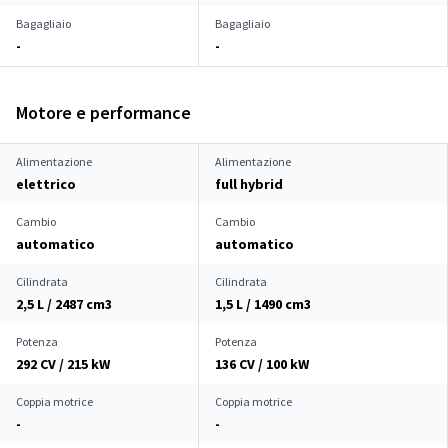
Bagagliaio
Bagagliaio
-
-
Motore e performance
Alimentazione
Alimentazione
elettrico
full hybrid
Cambio
Cambio
automatico
automatico
Cilindrata
Cilindrata
2,5 L / 2487 cm
3
1,5 L / 1490 cm
3
Potenza
Potenza
292 CV / 215 kW
136 CV / 100 kW
Coppia motrice
Coppia motrice
-
-