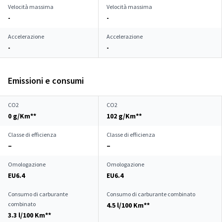
Velocità massima
Velocità massima
-
-
Accelerazione
Accelerazione
-
-
Emissioni e consumi
CO2
CO2
0 g/Km**
102 g/Km**
Classe di efficienza
Classe di efficienza
–
–
Omologazione
Omologazione
EU6.4
EU6.4
Consumo di carburante
Consumo di carburante combinato
combinato
4.5 l/100 Km**
3.3 l/100 Km**