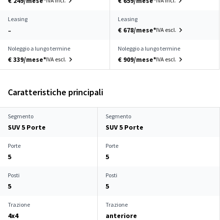
€ 249/mese*
€ 659/mese*
IVA incl.
IVA incl.
Leasing
Leasing
€ 678/mese*
IVA escl.
–
Noleggio a lungo termine
Noleggio a lungo termine
€ 339/mese*
€ 909/mese*
IVA escl.
IVA escl.
Caratteristiche principali
Segmento
Segmento
SUV 5 Porte
SUV 5 Porte
Porte
Porte
5
5
Posti
Posti
5
5
Trazione
Trazione
4x4
anteriore