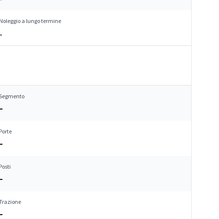
Noleggio a lungo termine
–
Segmento
–
Porte
–
Posti
–
Trazione
–