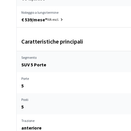
Noleggio a lungo termine
€ 539/mese*
IVA escl.
Caratteristiche principali
Segmento
SUV 5 Porte
Porte
5
Posti
5
Trazione
anteriore