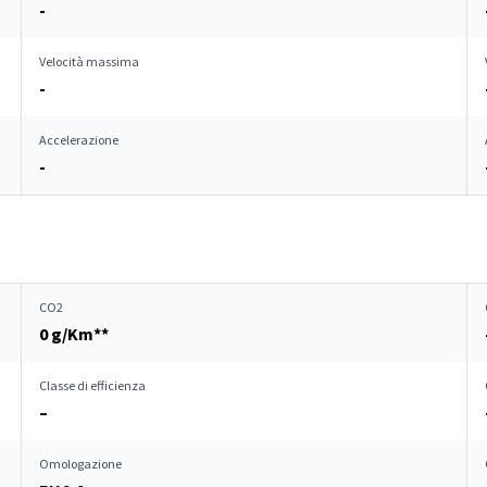
-
Velocità massima
-
Accelerazione
-
CO2
0 g/Km**
Classe di efficienza
–
Omologazione