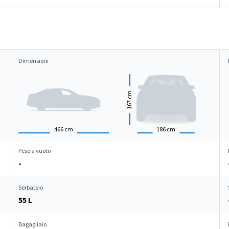
Dimensioni
cm
167
466
cm
186
cm
Peso a vuoto
-
Serbatoio
55 L
Bagagliaio