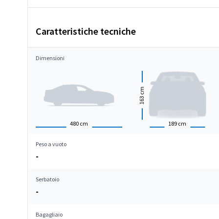
Caratteristiche tecniche
Dimensioni
cm
163
480
cm
189
cm
Peso a vuoto
-
Serbatoio
-
Bagagliaio