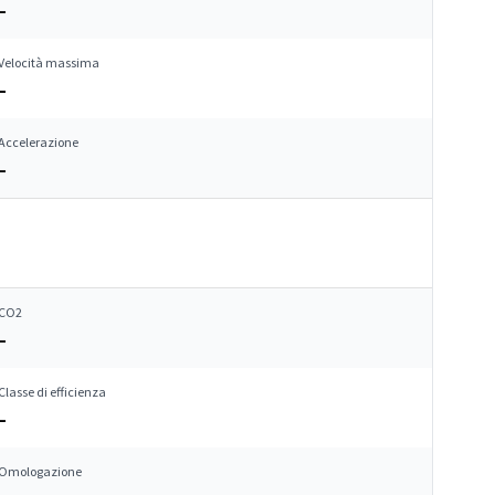
–
Velocità massima
–
Accelerazione
–
CO2
–
Classe di efficienza
–
Omologazione