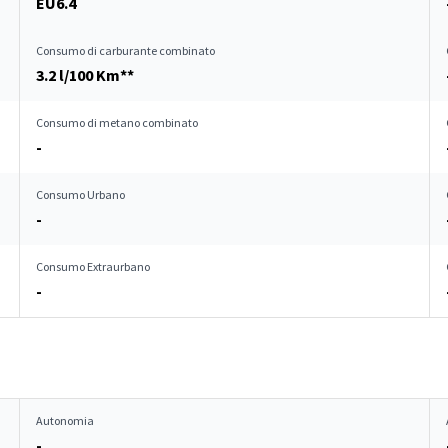
EU6.4
Consumo di carburante combinato
3.2 l/100 Km**
Consumo di metano combinato
-
Consumo Urbano
-
Consumo Extraurbano
-
Autonomia
-