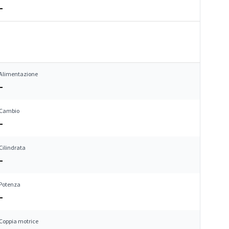
–
Alimentazione
–
Cambio
–
Cilindrata
–
Potenza
–
Coppia motrice