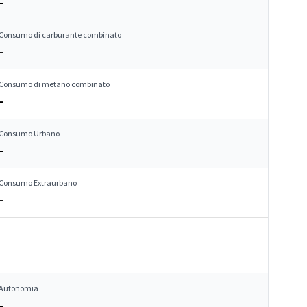
–
Consumo di carburante combinato
–
Consumo di metano combinato
–
Consumo Urbano
–
Consumo Extraurbano
–
Autonomia
–