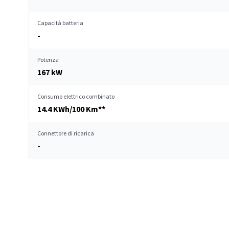
Capacità batteria
-
Potenza
167 kW
Consumo elettrico combinato
14.4 KWh/100 Km**
Connettore di ricarica
-