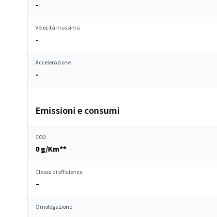
-
Velocità massima
-
Accelerazione
-
Emissioni e consumi
CO2
0 g/Km**
Classe di efficienza
–
Omologazione