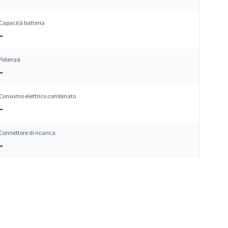
Capacità batteria
–
Potenza
–
Consumo elettrico combinato
–
Connettore di ricarica
–