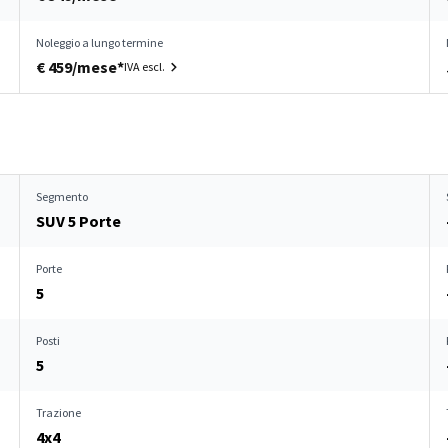
Noleggio a lungo termine
€ 459/mese*
IVA escl.
Segmento
SUV 5 Porte
Porte
5
Posti
5
Trazione
4x4