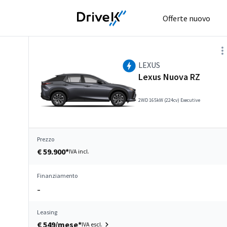
Offerte nuovo
LEXUS
Lexus Nuova RZ
2WD 165kW (224cv) Executive
Prezzo
€ 59.900*
IVA incl.
Finanziamento
–
Leasing
€ 549/mese*
IVA escl.