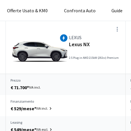
Offerte Usato & KM0
Confronta Auto
Guide
LEXUS
Lexus NX
2.5 Plug-in AWD 215kW (292cv) Premium
Prezzo
€ 71.700*
IVA incl.
Finanziamento
€ 529/mese*
IVA incl.
Leasing
€ 549/mese*
IVA escl.