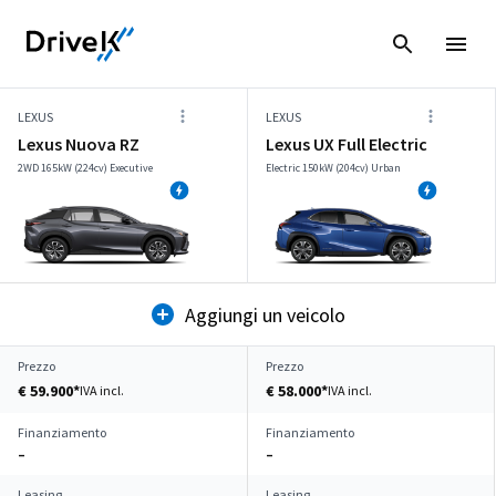
LEXUS
LEXUS
Lexus Nuova RZ
Lexus UX Full Electric
2WD 165kW (224cv) Executive
Electric 150kW (204cv) Urban
Aggiungi un veicolo
Prezzo
Prezzo
€ 59.900*
€ 58.000*
IVA incl.
IVA incl.
Finanziamento
Finanziamento
–
–
Leasing
Leasing