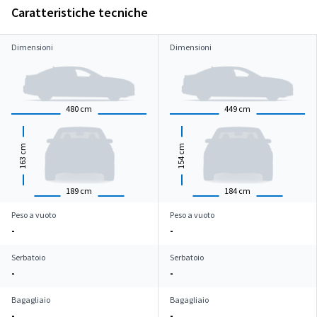
Caratteristiche tecniche
Dimensioni
Dimensioni
480
cm
449
cm
cm
cm
163
154
189
cm
184
cm
Peso a vuoto
Peso a vuoto
-
-
Serbatoio
Serbatoio
-
-
Bagagliaio
Bagagliaio
-
-