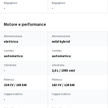
Bagagliaio
Bagagliaio
-
-
Motore e performance
Alimentazione
Alimentazione
elettrico
mild hybrid
Cambio
Cambio
automatico
automatico
Cilindrata
Cilindrata
-
2,0 L / 1993 cm
3
Potenza
Potenza
224 CV / 165 kW
163 CV / 120 kW
Coppia motrice
Coppia motrice
-
-