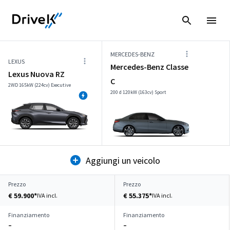
MERCEDES-BENZ
LEXUS
Mercedes-Benz Classe
Lexus Nuova RZ
C
2WD 165kW (224cv) Executive
200 d 120kW (163cv) Sport
Aggiungi un veicolo
Prezzo
Prezzo
€ 59.900*
€ 55.375*
IVA incl.
IVA incl.
Finanziamento
Finanziamento
–
–