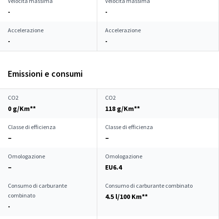
Velocità massima
Velocità massima
-
-
Accelerazione
Accelerazione
-
-
Emissioni e consumi
CO2
CO2
0 g/Km**
118 g/Km**
Classe di efficienza
Classe di efficienza
–
–
Omologazione
Omologazione
–
EU6.4
Consumo di carburante
Consumo di carburante combinato
combinato
4.5 l/100 Km**
-