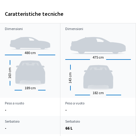
Caratteristiche tecniche
Dimensioni
Dimensioni
480
cm
475
cm
cm
cm
163
143
189
cm
182
cm
Peso a vuoto
Peso a vuoto
-
-
Serbatoio
Serbatoio
-
66 L