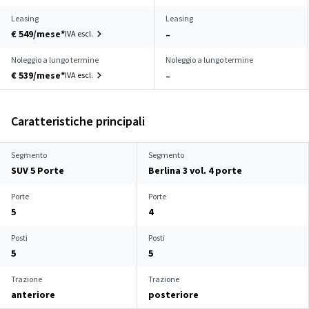
Leasing
Leasing
€ 549/mese*
IVA escl.
–
Noleggio a lungo termine
Noleggio a lungo termine
€ 539/mese*
IVA escl.
–
Caratteristiche principali
Segmento
Segmento
SUV 5 Porte
Berlina 3 vol. 4 porte
Porte
Porte
5
4
Posti
Posti
5
5
Trazione
Trazione
anteriore
posteriore