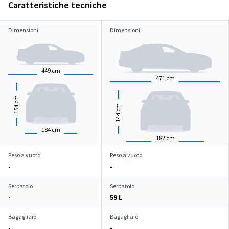
Caratteristiche tecniche
Dimensioni
Dimensioni
449
cm
471
cm
cm
cm
154
144
184
cm
182
cm
Peso a vuoto
Peso a vuoto
-
-
Serbatoio
Serbatoio
-
59 L
Bagagliaio
Bagagliaio
-
-