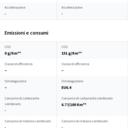
Accelerazione
Accelerazione
-
-
Emissioni e consumi
CO2
CO2
0 g/Km**
151 g/Km**
Classe di efficienza
Classe di efficienza
–
–
Omologazione
Omologazione
–
EU6.4
Consumo di carburante
Consumo di carburante combinato
combinato
6.7 l/100 Km**
-
Consumo di metano combinato
Consumo di metano combinato
-
-