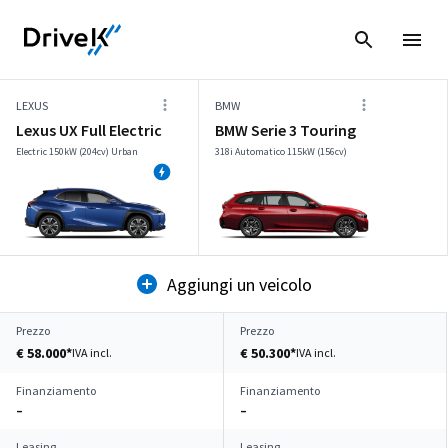
LEXUS
BMW
Lexus UX Full Electric
BMW Serie 3 Touring
Electric 150kW (204cv) Urban
318i Automatico 115kW (156cv)
Aggiungi un veicolo
Prezzo
Prezzo
€ 58.000*
€ 50.300*
IVA incl.
IVA incl.
Finanziamento
Finanziamento
–
–
Leasing
Leasing