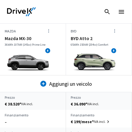
MAZDA
BYD
Mazda MX-30
BYD Atto 2
36kWh 107kW (145cv) Prime Line
65kWh 150kW (204cv) Comfort
Aggiungi un veicolo
Prezzo
Prezzo
€ 38.520*
€ 36.090*
IVA incl.
IVA incl.
Finanziamento
Finanziamento
€ 199/mese*
IVA incl.
–