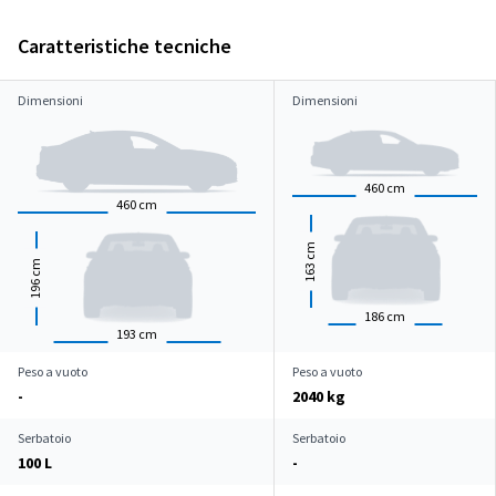
Caratteristiche tecniche
Dimensioni
Dimensioni
460
cm
460
cm
cm
cm
163
196
186
cm
193
cm
Peso a vuoto
Peso a vuoto
-
2040 kg
Serbatoio
Serbatoio
100 L
-