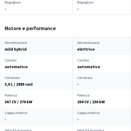
Bagagliaio
Bagagliaio
-
-
Motore e performance
Alimentazione
Alimentazione
mild hybrid
elettrico
Cambio
Cambio
automatico
automatico
Cilindrata
Cilindrata
3,0 L / 2989 cm
3
-
Potenza
Potenza
367 CV / 270 kW
204 CV / 150 kW
Coppia motrice
Coppia motrice
-
-
Velocità massima
Velocità massima