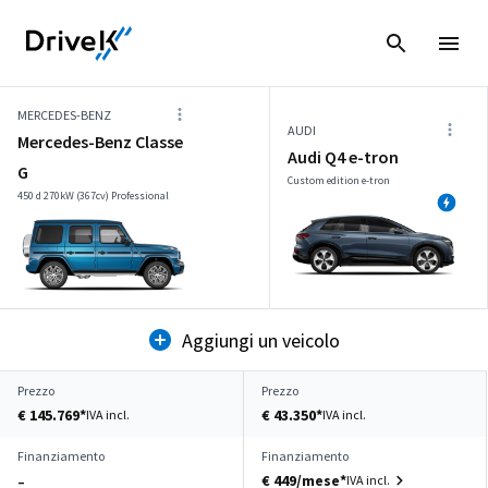
MERCEDES-BENZ
AUDI
Mercedes-Benz Classe
Audi Q4 e-tron
G
Custom edition e-tron
450 d 270kW (367cv) Professional
Aggiungi un veicolo
Prezzo
Prezzo
€ 145.769*
€ 43.350*
IVA incl.
IVA incl.
Finanziamento
Finanziamento
€ 449/mese*
IVA incl.
–