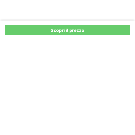
Scopri il prezzo
Offerte nuovo
Offerte Usato & KM0
Listino Prezzi Auto 2026
Listino prezzi auto sotto i 20.000€