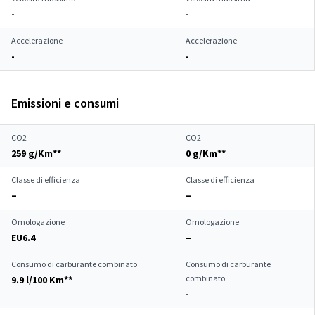
-
-
Accelerazione
Accelerazione
-
-
Emissioni e consumi
CO2
CO2
259 g/Km**
0 g/Km**
Classe di efficienza
Classe di efficienza
–
–
Omologazione
Omologazione
EU6.4
–
Consumo di carburante combinato
Consumo di carburante
combinato
9.9 l/100 Km**
-