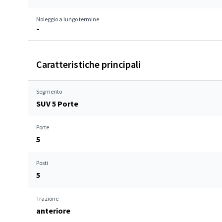
Noleggio a lungo termine
–
Caratteristiche principali
Segmento
SUV 5 Porte
Porte
5
Posti
5
Trazione
anteriore