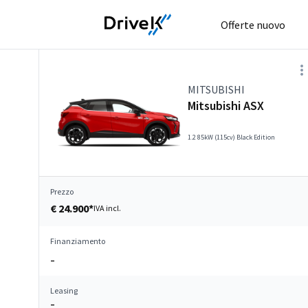
Offerte nuovo
MITSUBISHI
Mitsubishi ASX
1.2 85kW (115cv) Black Edition
Prezzo
€ 24.900*
IVA incl.
Finanziamento
–
Leasing
–