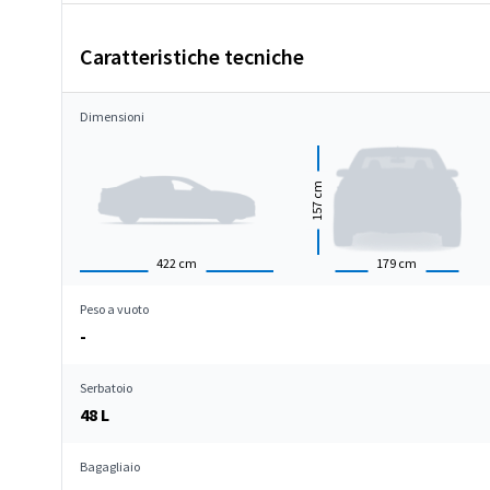
Caratteristiche tecniche
Dimensioni
cm
157
422
cm
179
cm
Peso a vuoto
-
Serbatoio
48 L
Bagagliaio