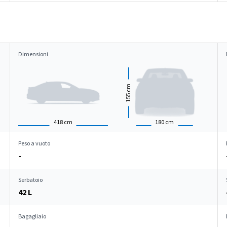
Dimensioni
cm
155
418
cm
180
cm
Peso a vuoto
-
Serbatoio
42 L
Bagagliaio