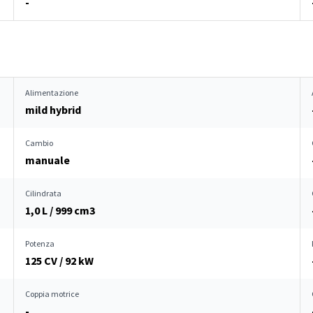
-
Alimentazione
mild hybrid
Cambio
manuale
Cilindrata
1,0 L / 999 cm
3
Potenza
125 CV / 92 kW
Coppia motrice
-