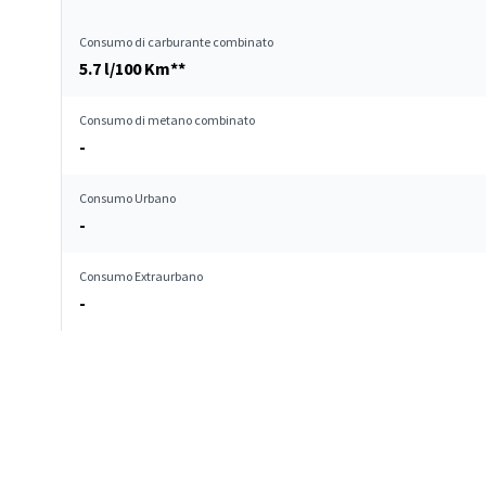
Consumo di carburante combinato
5.7 l/100 Km**
Consumo di metano combinato
-
Consumo Urbano
-
Consumo Extraurbano
-