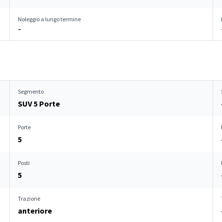
Noleggio a lungo termine
–
Segmento
SUV 5 Porte
Porte
5
Posti
5
Trazione
anteriore