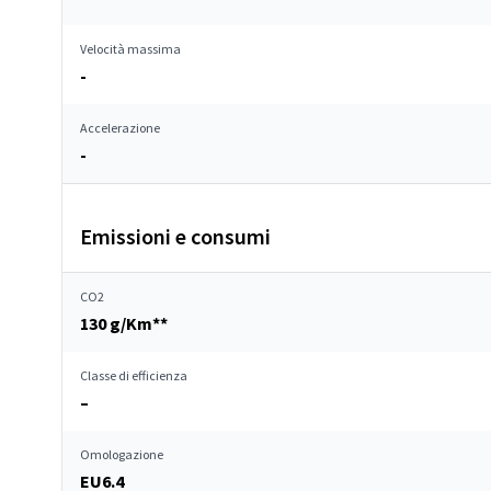
Velocità massima
-
Accelerazione
-
Emissioni e consumi
CO2
130 g/Km**
Classe di efficienza
–
Omologazione
EU6.4