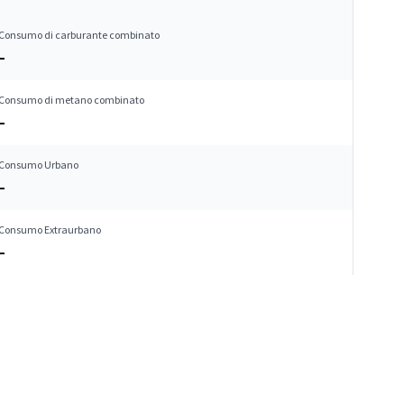
Consumo di carburante combinato
–
Consumo di metano combinato
–
Consumo Urbano
–
Consumo Extraurbano
–