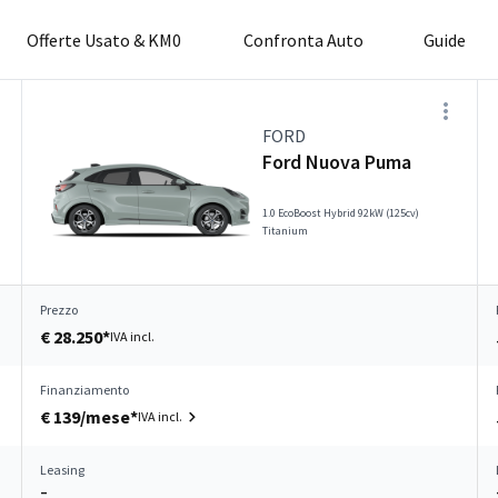
Offerte Usato & KM0
Confronta Auto
Guide
FORD
Ford Nuova Puma
1.0 EcoBoost Hybrid 92kW (125cv)
Titanium
Prezzo
€ 28.250*
IVA incl.
Finanziamento
€ 139/mese*
IVA incl.
Leasing
–