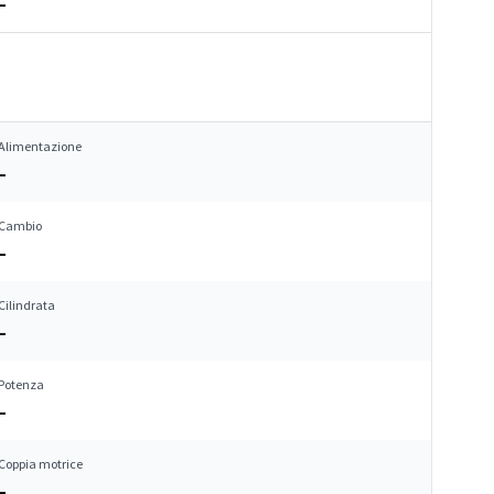
–
Alimentazione
–
Cambio
–
Cilindrata
–
Potenza
–
Coppia motrice
–