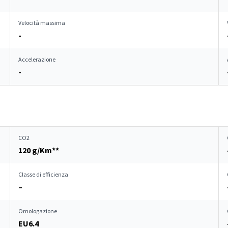
Velocità massima
-
Accelerazione
-
CO2
120 g/Km**
Classe di efficienza
–
Omologazione
EU6.4