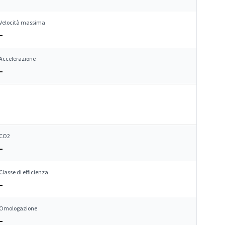
Velocità massima
–
Accelerazione
–
CO2
–
Classe di efficienza
–
Omologazione
–