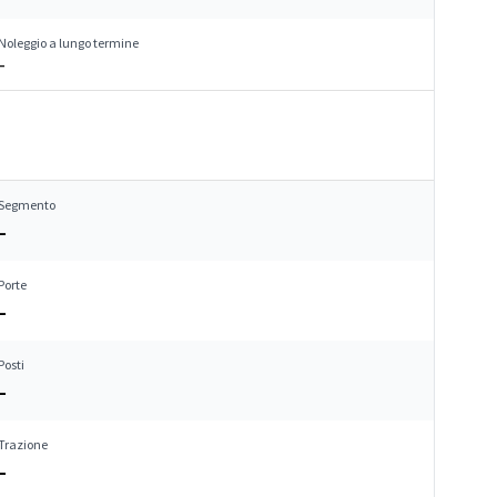
Noleggio a lungo termine
–
Segmento
–
Porte
–
Posti
–
Trazione
–