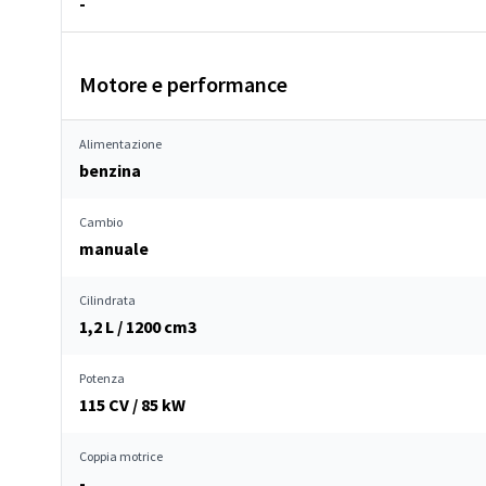
-
Motore e performance
Alimentazione
benzina
Cambio
manuale
Cilindrata
1,2 L / 1200 cm
3
Potenza
115 CV / 85 kW
Coppia motrice
-