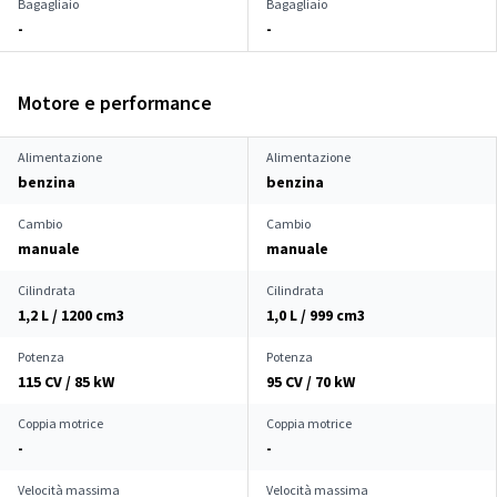
Bagagliaio
Bagagliaio
-
-
Motore e performance
Alimentazione
Alimentazione
benzina
benzina
Cambio
Cambio
manuale
manuale
Cilindrata
Cilindrata
1,2 L / 1200 cm
3
1,0 L / 999 cm
3
Potenza
Potenza
115 CV / 85 kW
95 CV / 70 kW
Coppia motrice
Coppia motrice
-
-
Velocità massima
Velocità massima