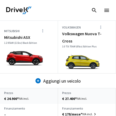
VOLKSWAGEN
MITSUBISHI
Volkswagen Nuova T-
Mitsubishi ASX
Cross
1.2 85kW (115cv) Black Edition
1.0 TSI 70kW (95cv) Edition Plus
Aggiungi un veicolo
Prezzo
Prezzo
€ 24.900*
€ 27.400*
IVA incl.
IVA incl.
Finanziamento
Finanziamento
€ 179/mese*
IVA incl.
–