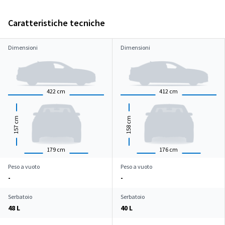
Caratteristiche tecniche
Dimensioni
Dimensioni
422
cm
412
cm
cm
cm
157
158
179
cm
176
cm
Peso a vuoto
Peso a vuoto
-
-
Serbatoio
Serbatoio
48 L
40 L