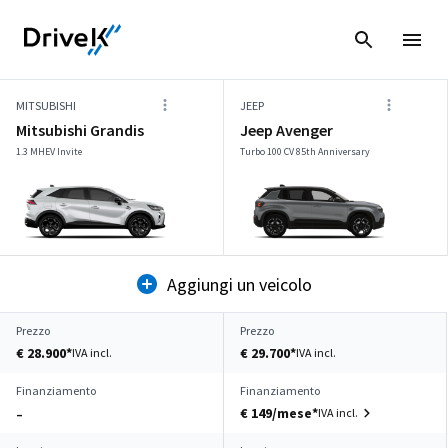
MITSUBISHI
JEEP
Mitsubishi Grandis
Jeep Avenger
1.3 MHEV Invite
Turbo 100 CV 85th Anniversary
Aggiungi un veicolo
Prezzo
Prezzo
€ 28.900*
€ 29.700*
IVA incl.
IVA incl.
Finanziamento
Finanziamento
€ 149/mese*
IVA incl.
–