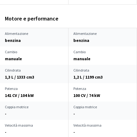
Motore e performance
Alimentazione
Alimentazione
benzina
benzina
Cambio
Cambio
manuale
manuale
Cilindrata
Cilindrata
1,3 L / 1333 cm
3
1,2 L / 1199 cm
3
Potenza
Potenza
141 CV / 104 kW
100 CV / 74 kW
Coppia motrice
Coppia motrice
-
-
Velocità massima
Velocità massima
-
-