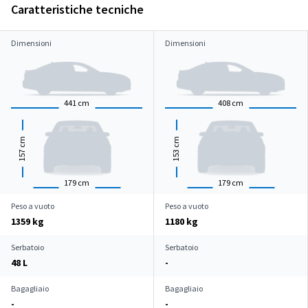
Caratteristiche tecniche
Dimensioni
Dimensioni
441
cm
408
cm
cm
cm
157
153
179
cm
179
cm
Peso a vuoto
Peso a vuoto
1359 kg
1180 kg
Serbatoio
Serbatoio
48 L
-
Bagagliaio
Bagagliaio
-
-