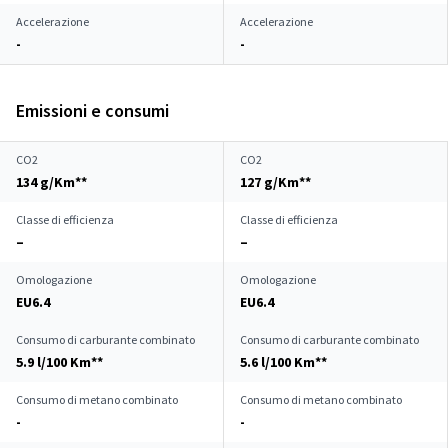
Accelerazione
Accelerazione
-
-
Emissioni e consumi
CO2
CO2
134 g/Km**
127 g/Km**
Classe di efficienza
Classe di efficienza
–
–
Omologazione
Omologazione
EU6.4
EU6.4
Consumo di carburante combinato
Consumo di carburante combinato
5.9 l/100 Km**
5.6 l/100 Km**
Consumo di metano combinato
Consumo di metano combinato
-
-