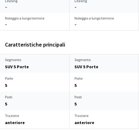
Leasing
Leasing
–
–
Noleggio a lungo termine
Noleggio a lungo termine
–
–
Caratteristiche principali
Segmento
Segmento
SUV 5 Porte
SUV 5 Porte
Porte
Porte
5
5
Posti
Posti
5
5
Trazione
Trazione
anteriore
anteriore