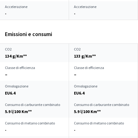
Accelerazione
Accelerazione
-
-
Emissioni e consumi
CO2
CO2
134 g/Km**
133 g/Km**
Classe di efficienza
Classe di efficienza
–
–
Omologazione
Omologazione
EU6.4
EU6.4
Consumo di carburante combinato
Consumo di carburante combinato
5.9 l/100 Km**
5.9 l/100 Km**
Consumo di metano combinato
Consumo di metano combinato
-
-