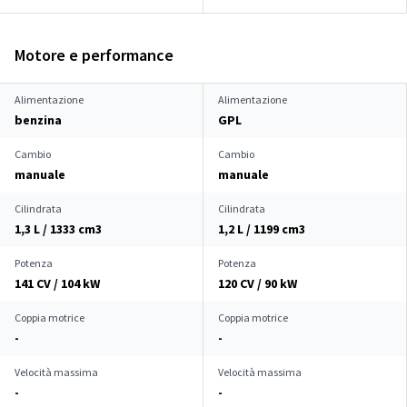
Motore e performance
Alimentazione
Alimentazione
benzina
GPL
Cambio
Cambio
manuale
manuale
Cilindrata
Cilindrata
1,3 L / 1333 cm
3
1,2 L / 1199 cm
3
Potenza
Potenza
141 CV / 104 kW
120 CV / 90 kW
Coppia motrice
Coppia motrice
-
-
Velocità massima
Velocità massima
-
-