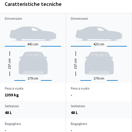
Caratteristiche tecniche
Dimensioni
Dimensioni
441
cm
423
cm
cm
cm
157
157
179
cm
179
cm
Peso a vuoto
Peso a vuoto
1359 kg
-
Serbatoio
Serbatoio
48 L
48 L
Bagagliaio
Bagagliaio
-
-