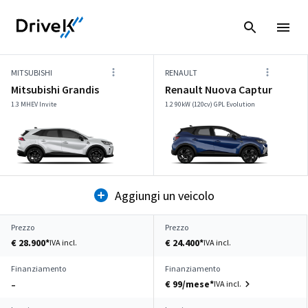
MITSUBISHI
RENAULT
Mitsubishi Grandis
Renault Nuova Captur
1.3 MHEV Invite
1.2 90kW (120cv) GPL Evolution
Aggiungi un veicolo
Prezzo
Prezzo
€ 28.900*
€ 24.400*
IVA incl.
IVA incl.
Finanziamento
Finanziamento
€ 99/mese*
IVA incl.
–