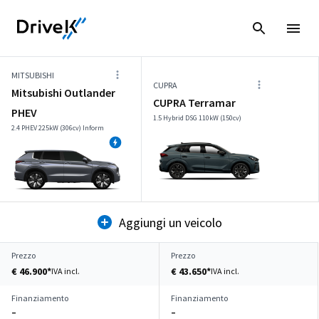
MITSUBISHI
CUPRA
Mitsubishi Outlander
CUPRA Terramar
PHEV
1.5 Hybrid DSG 110kW (150cv)
2.4 PHEV 225kW (306cv) Inform
Aggiungi un veicolo
Prezzo
Prezzo
€ 46.900*
€ 43.650*
IVA incl.
IVA incl.
Finanziamento
Finanziamento
–
–