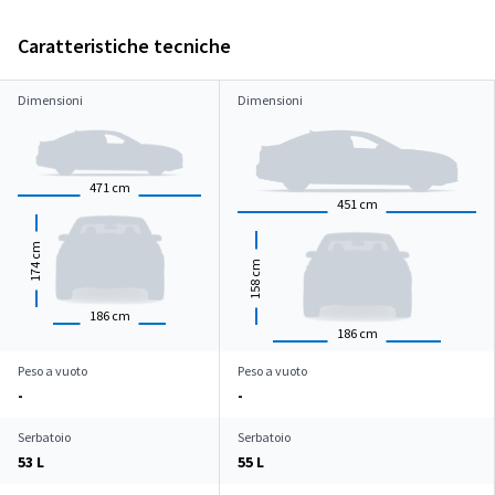
Caratteristiche tecniche
Dimensioni
Dimensioni
471
cm
451
cm
cm
cm
174
158
186
cm
186
cm
Peso a vuoto
Peso a vuoto
-
-
Serbatoio
Serbatoio
53 L
55 L