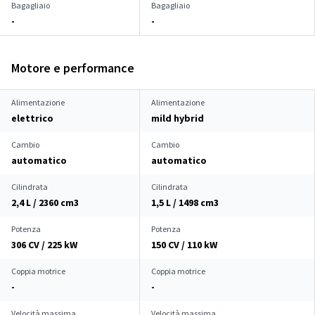
Bagagliaio
Bagagliaio
-
-
Motore e performance
Alimentazione
Alimentazione
elettrico
mild hybrid
Cambio
Cambio
automatico
automatico
Cilindrata
Cilindrata
2,4 L / 2360 cm
3
1,5 L / 1498 cm
3
Potenza
Potenza
306 CV / 225 kW
150 CV / 110 kW
Coppia motrice
Coppia motrice
-
-
Velocità massima
Velocità massima