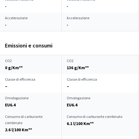
-
-
Accelerazione
Accelerazione
-
-
Emissioni e consumi
CO2
CO2
0 g/Km**
136 g/Km**
Classe di efficienza
Classe di efficienza
–
–
Omologazione
Omologazione
EU6.4
EU6.4
Consumo di carburante
Consumo di carburante combinato
combinato
6.1 l/100 Km**
2.6 l/100 Km**