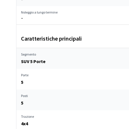
Noleggio a lungo termine
–
Caratteristiche principali
Segmento
SUV 5 Porte
Porte
5
Posti
5
Trazione
4x4