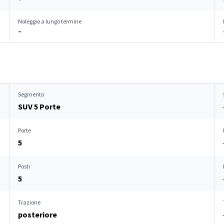
Noleggio a lungo termine
–
Segmento
SUV 5 Porte
Porte
5
Posti
5
Trazione
posteriore