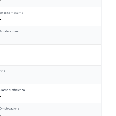
–
Velocità massima
–
Accelerazione
–
CO2
–
Classe di efficienza
–
Omologazione
–