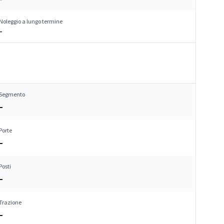
Noleggio a lungo termine
–
Segmento
–
Porte
–
Posti
–
Trazione
–