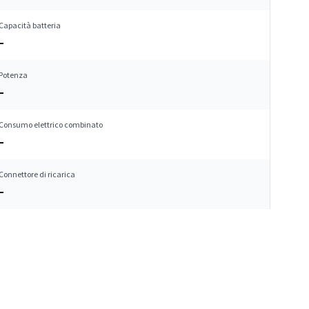
Capacità batteria
–
Potenza
–
Consumo elettrico combinato
–
Connettore di ricarica
–