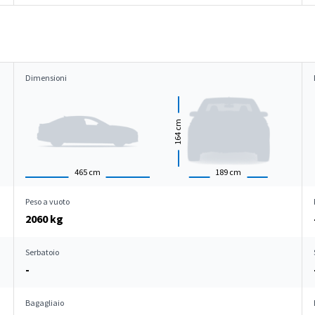
Dimensioni
cm
164
465
cm
189
cm
Peso a vuoto
2060 kg
Serbatoio
-
Bagagliaio