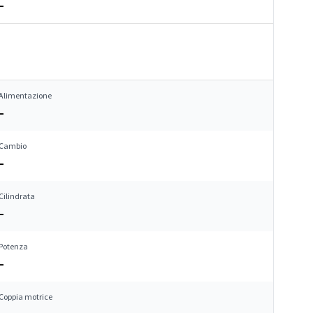
–
Alimentazione
–
Cambio
–
Cilindrata
–
Potenza
–
Coppia motrice