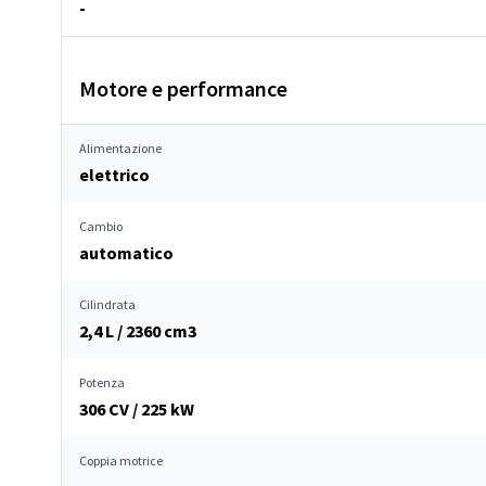
-
Motore e performance
Alimentazione
elettrico
Cambio
automatico
Cilindrata
2,4 L / 2360 cm
3
Potenza
306 CV / 225 kW
Coppia motrice