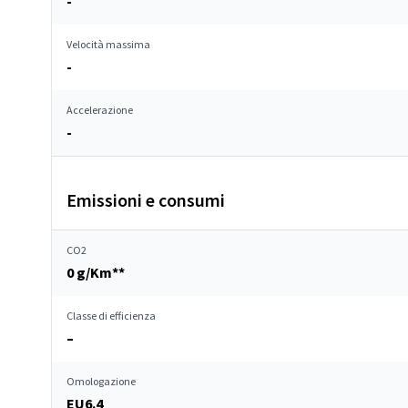
-
Velocità massima
-
Accelerazione
-
Emissioni e consumi
CO2
0 g/Km**
Classe di efficienza
–
Omologazione
EU6.4