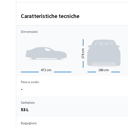
Caratteristiche tecniche
Dimensioni
cm
174
471
cm
186
cm
Peso a vuoto
-
Serbatoio
53 L
Bagagliaio