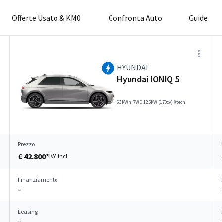
Offerte Usato & KM0
Confronta Auto
Guide
HYUNDAI
Hyundai IONIQ 5
63kWh RWD 125kW (170cv) Xtech
Prezzo
€ 42.800*
IVA incl.
Finanziamento
–
Leasing
–