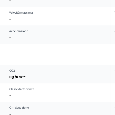
-
Velocità massima
-
Accelerazione
-
CO2
0 g/Km**
Classe di efficienza
–
Omologazione
–