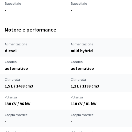
Bagagliaio
Bagagliaio
-
-
Motore e performance
Alimentazione
Alimentazione
diesel
mild hybrid
Cambio
Cambio
automatico
automatico
Cilindrata
Cilindrata
1,5 L / 1498 cm
3
1,2 L / 1199 cm
3
Potenza
Potenza
130 CV / 96 kW
110 CV / 81 kW
Coppia motrice
Coppia motrice
-
-