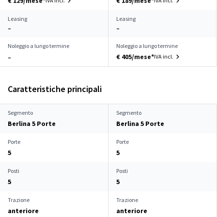
€ 129/mese*
€ 189/mese*
IVA incl.
IVA incl.
Leasing
Leasing
–
–
Noleggio a lungo termine
Noleggio a lungo termine
€ 405/mese*
IVA incl.
–
Caratteristiche principali
Segmento
Segmento
Berlina 5 Porte
Berlina 5 Porte
Porte
Porte
5
5
Posti
Posti
5
5
Trazione
Trazione
anteriore
anteriore