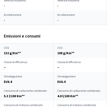
Velocità massima
Velocità massima
-
-
Accelerazione
Accelerazione
-
-
Emissioni e consumi
CO2
CO2
132 g/Km**
108 g/Km**
Classe di efficienza
Classe di efficienza
–
–
Omologazione
Omologazione
EU6.4
EU6.4
Consumo di carburante combinato
Consumo di carburante combinato
5.3 l/100 Km**
4.8 l/100 Km**
Consumo di metano combinato
Consumo di metano combinato