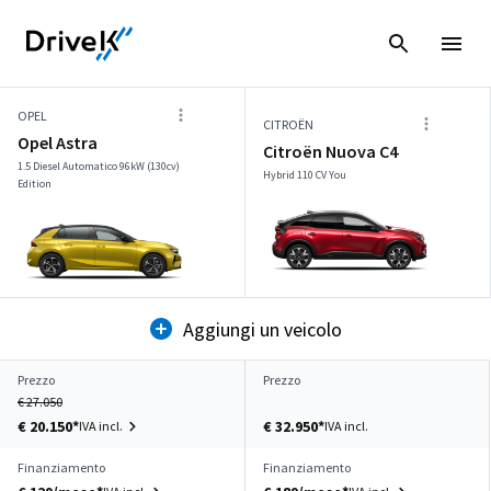
OPEL
CITROËN
Opel Astra
Citroën Nuova C4
1.5 Diesel Automatico 96kW (130cv)
Hybrid 110 CV You
Edition
Aggiungi un veicolo
Prezzo
Prezzo
€ 27.050
€ 20.150*
€ 32.950*
IVA incl.
IVA incl.
Finanziamento
Finanziamento