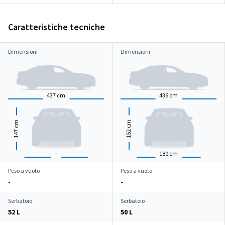
Caratteristiche tecniche
Dimensioni
Dimensioni
437
cm
436
cm
cm
cm
147
152
-
180
cm
Peso a vuoto
Peso a vuoto
-
-
Serbatoio
Serbatoio
52 L
50 L