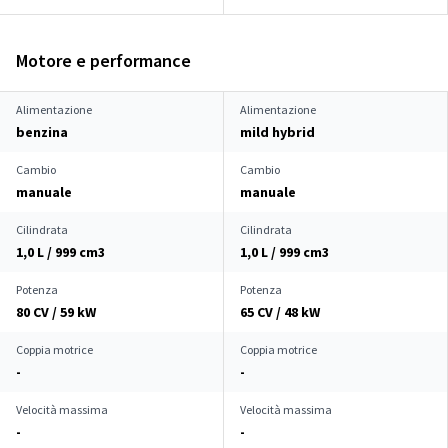
Motore e performance
Alimentazione
Alimentazione
benzina
mild hybrid
Cambio
Cambio
manuale
manuale
Cilindrata
Cilindrata
1,0 L / 999 cm
3
1,0 L / 999 cm
3
Potenza
Potenza
80 CV / 59 kW
65 CV / 48 kW
Coppia motrice
Coppia motrice
-
-
Velocità massima
Velocità massima
-
-