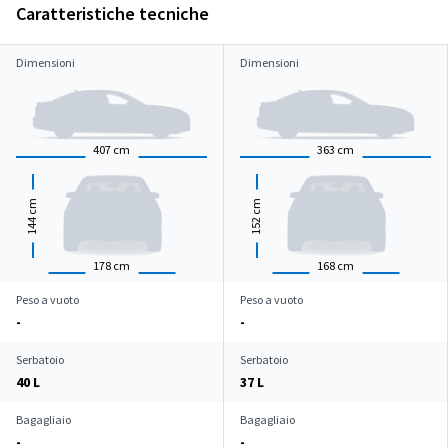
Caratteristiche tecniche
Dimensioni
Dimensioni
407
cm
363
cm
cm
cm
144
152
178
cm
168
cm
Peso a vuoto
Peso a vuoto
-
-
Serbatoio
Serbatoio
40 L
37 L
Bagagliaio
Bagagliaio
-
-