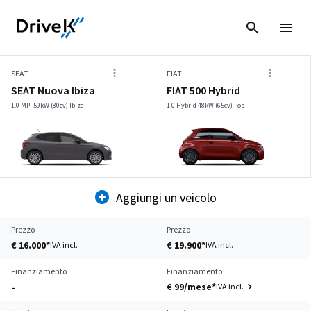
SEAT
FIAT
SEAT Nuova Ibiza
FIAT 500 Hybrid
1.0 MPI 59kW (80cv) Ibiza
1.0 Hybrid 48kW (65cv) Pop
Aggiungi un veicolo
Prezzo
Prezzo
€ 16.000*
€ 19.900*
IVA incl.
IVA incl.
Finanziamento
Finanziamento
€ 99/mese*
IVA incl.
–