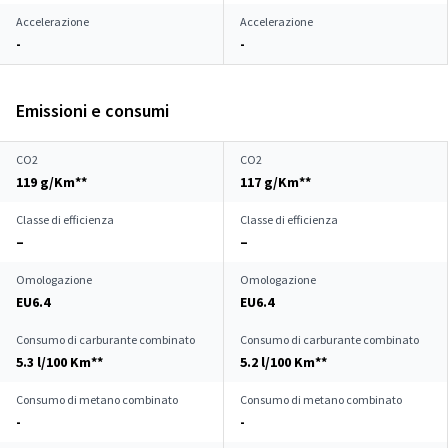
Accelerazione
Accelerazione
-
-
Emissioni e consumi
CO2
CO2
119 g/Km**
117 g/Km**
Classe di efficienza
Classe di efficienza
–
–
Omologazione
Omologazione
EU6.4
EU6.4
Consumo di carburante combinato
Consumo di carburante combinato
5.3 l/100 Km**
5.2 l/100 Km**
Consumo di metano combinato
Consumo di metano combinato
-
-