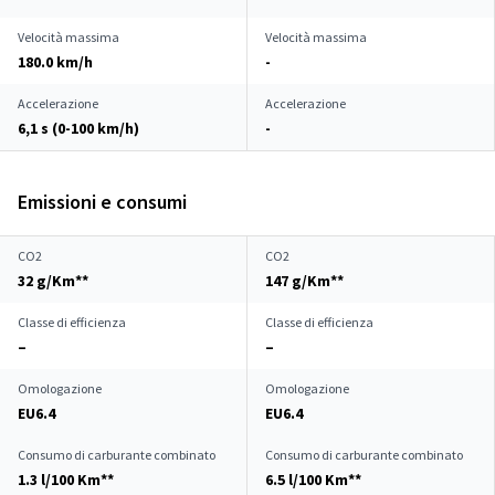
Velocità massima
Velocità massima
180.0 km/h
-
Accelerazione
Accelerazione
6,1 s (0-100 km/h)
-
Emissioni e consumi
CO2
CO2
32 g/Km**
147 g/Km**
Classe di efficienza
Classe di efficienza
–
–
Omologazione
Omologazione
EU6.4
EU6.4
Consumo di carburante combinato
Consumo di carburante combinato
1.3 l/100 Km**
6.5 l/100 Km**