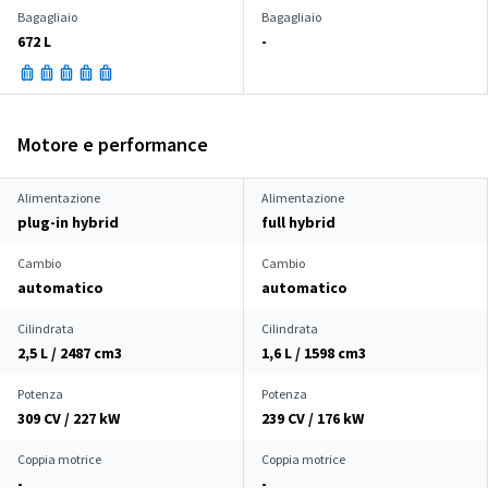
Bagagliaio
Bagagliaio
672 L
-
Motore e performance
Alimentazione
Alimentazione
plug-in hybrid
full hybrid
Cambio
Cambio
automatico
automatico
Cilindrata
Cilindrata
2,5 L / 2487 cm
3
1,6 L / 1598 cm
3
Potenza
Potenza
309 CV / 227 kW
239 CV / 176 kW
Coppia motrice
Coppia motrice
-
-