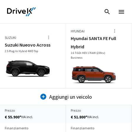
HYUNDAI
SUZUKI
Hyundai SANTA FE Full
Suzuki Nueovo Across
Hybrid
2.5 Plug-In Hybrid 4WD Top
1.6 T-GDi HEV 176kW (239cv)
Business
Aggiungi un veicolo
Prezzo
Prezzo
€ 55.900*
€ 51.800*
IVA incl.
IVA incl.
Finanziamento
Finanziamento