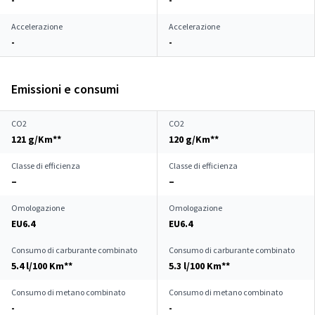
-
-
Accelerazione
Accelerazione
-
-
Emissioni e consumi
CO2
CO2
121 g/Km**
120 g/Km**
Classe di efficienza
Classe di efficienza
–
–
Omologazione
Omologazione
EU6.4
EU6.4
Consumo di carburante combinato
Consumo di carburante combinato
5.4 l/100 Km**
5.3 l/100 Km**
Consumo di metano combinato
Consumo di metano combinato
-
-