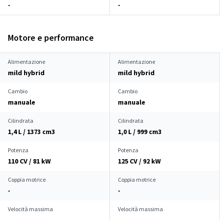
-
-
Motore e performance
Alimentazione
Alimentazione
mild hybrid
mild hybrid
Cambio
Cambio
manuale
manuale
Cilindrata
Cilindrata
1,4 L / 1373 cm
3
1,0 L / 999 cm
3
Potenza
Potenza
110 CV / 81 kW
125 CV / 92 kW
Coppia motrice
Coppia motrice
-
-
Velocità massima
Velocità massima