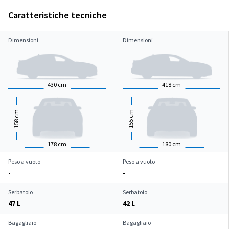
Caratteristiche tecniche
Dimensioni
Dimensioni
430
cm
418
cm
cm
cm
158
155
178
cm
180
cm
Peso a vuoto
Peso a vuoto
-
-
Serbatoio
Serbatoio
47 L
42 L
Bagagliaio
Bagagliaio