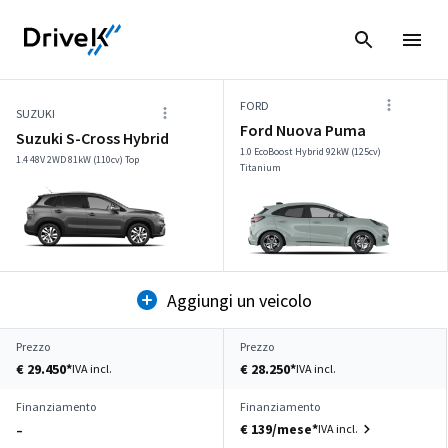
FORD
SUZUKI
Ford Nuova Puma
Suzuki S-Cross Hybrid
1.0 EcoBoost Hybrid 92kW (125cv)
1.4 48V 2WD 81kW (110cv) Top
Titanium
Aggiungi un veicolo
Prezzo
Prezzo
€ 29.450*
€ 28.250*
IVA incl.
IVA incl.
Finanziamento
Finanziamento
€ 139/mese*
IVA incl.
–