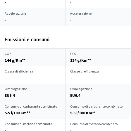
-
-
Accelerazione
Accelerazione
-
-
Emissioni e consumi
CO2
CO2
144 g/Km**
124 g/Km**
Classe di efficienza
Classe di efficienza
–
–
Omologazione
Omologazione
EU6.4
EU6.4
Consumo di carburante combinato
Consumo di carburante combinato
5.5 l/100 Km**
5.5 l/100 Km**
Consumo di metano combinato
Consumo di metano combinato
-
-