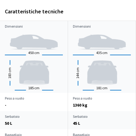
Caratteristiche tecniche
Dimensioni
Dimensioni
450
cm
435
cm
cm
cm
183
144
185
cm
181
cm
Peso a vuoto
Peso a vuoto
-
1360 kg
Serbatoio
Serbatoio
50 L
45 L
Bagagliaio
Bagagliaio