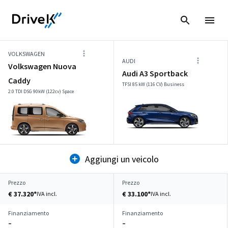
VOLKSWAGEN
AUDI
Volkswagen Nuova
Audi A3 Sportback
Caddy
TFSI 85 kW (116 CV) Business
2.0 TDI DSG 90kW (122cv) Space
Aggiungi un veicolo
Prezzo
Prezzo
€ 37.320*
€ 33.100*
IVA incl.
IVA incl.
Finanziamento
Finanziamento
–
–