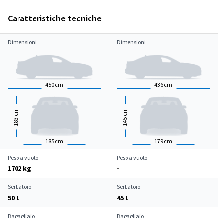
Caratteristiche tecniche
Dimensioni
Dimensioni
450
cm
436
cm
cm
cm
183
145
185
cm
179
cm
Peso a vuoto
Peso a vuoto
1702 kg
-
Serbatoio
Serbatoio
50 L
45 L
Bagagliaio
Bagagliaio