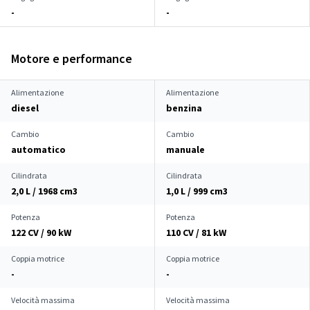
-
-
Motore e performance
Alimentazione
Alimentazione
diesel
benzina
Cambio
Cambio
automatico
manuale
Cilindrata
Cilindrata
2,0 L / 1968 cm
3
1,0 L / 999 cm
3
Potenza
Potenza
122 CV / 90 kW
110 CV / 81 kW
Coppia motrice
Coppia motrice
-
-
Velocità massima
Velocità massima