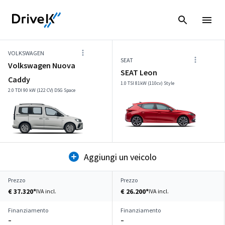
VOLKSWAGEN
SEAT
Volkswagen Nuova
SEAT Leon
Caddy
1.0 TSI 81kW (110cv) Style
2.0 TDI 90 kW (122 CV) DSG Space
Aggiungi un veicolo
Prezzo
Prezzo
€ 37.320*
€ 26.200*
IVA incl.
IVA incl.
Finanziamento
Finanziamento
–
–