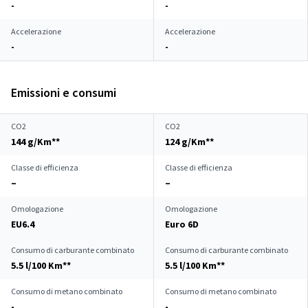
-
-
Accelerazione
Accelerazione
-
-
Emissioni e consumi
CO2
CO2
144 g/Km**
124 g/Km**
Classe di efficienza
Classe di efficienza
–
–
Omologazione
Omologazione
EU6.4
Euro 6D
Consumo di carburante combinato
Consumo di carburante combinato
5.5 l/100 Km**
5.5 l/100 Km**
Consumo di metano combinato
Consumo di metano combinato
-
-