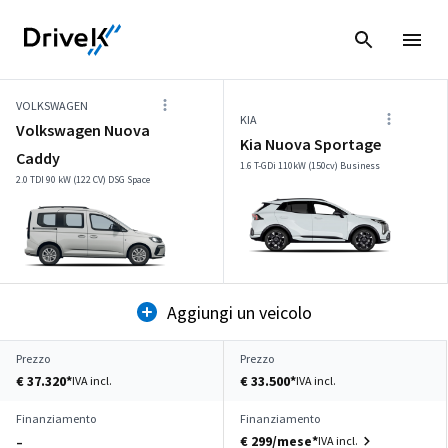
VOLKSWAGEN
KIA
Volkswagen Nuova
Kia Nuova Sportage
Caddy
1.6 T-GDi 110kW (150cv) Business
2.0 TDI 90 kW (122 CV) DSG Space
Aggiungi un veicolo
Prezzo
Prezzo
€ 37.320*
€ 33.500*
IVA incl.
IVA incl.
Finanziamento
Finanziamento
€ 299/mese*
IVA incl.
–