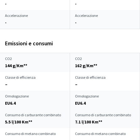
-
-
Accelerazione
Accelerazione
-
-
Emissioni e consumi
CO2
CO2
144 g/Km**
162 g/Km**
Classe di efficienza
Classe di efficienza
–
–
Omologazione
Omologazione
EU6.4
EU6.4
Consumo di carburante combinato
Consumo di carburante combinato
5.5 l/100 Km**
7.1 l/100 Km**
Consumo di metano combinato
Consumo di metano combinato