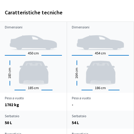
Caratteristiche tecniche
Dimensioni
Dimensioni
450
cm
454
cm
cm
cm
183
164
185
cm
186
cm
Peso a vuoto
Peso a vuoto
1702 kg
-
Serbatoio
Serbatoio
50 L
54 L
Bagagliaio
Bagagliaio