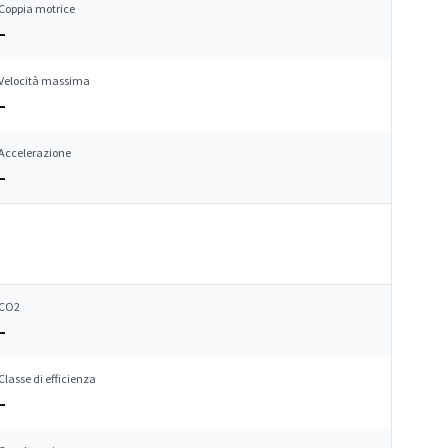
Coppia motrice
–
Velocità massima
–
Accelerazione
–
CO2
–
Classe di efficienza
–