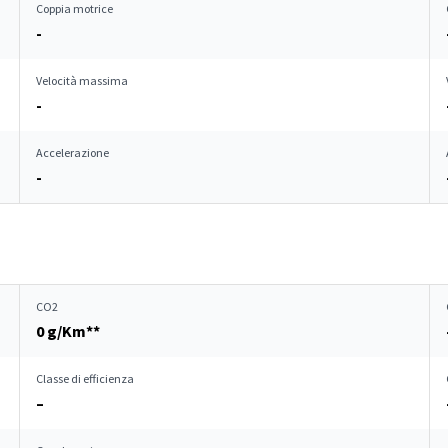
Coppia motrice
-
Velocità massima
-
Accelerazione
-
CO2
0 g/Km**
Classe di efficienza
–