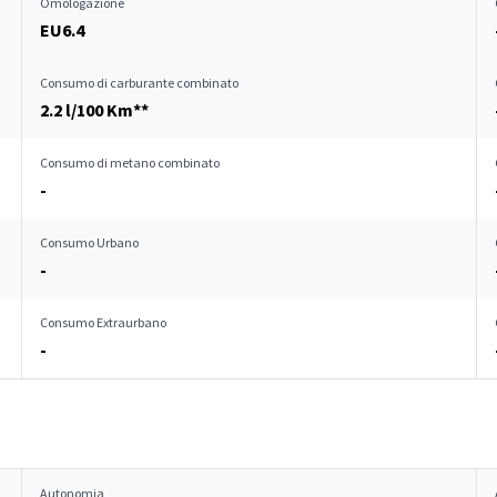
Omologazione
EU6.4
Consumo di carburante combinato
2.2 l/100 Km**
Consumo di metano combinato
-
Consumo Urbano
-
Consumo Extraurbano
-
Autonomia