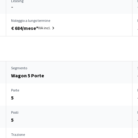
Leasing
–
Noleggio a lungo termine
€ 684/mese*
IVA incl.
Segmento
Wagon 5 Porte
Porte
5
Posti
5
Trazione