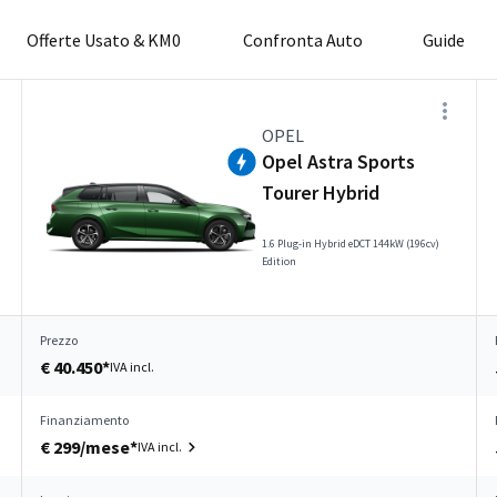
Offerte Usato & KM0
Confronta Auto
Guide
OPEL
Opel Astra Sports
Tourer Hybrid
1.6 Plug-in Hybrid eDCT 144kW (196cv)
Edition
Prezzo
€ 40.450*
IVA incl.
Finanziamento
€ 299/mese*
IVA incl.