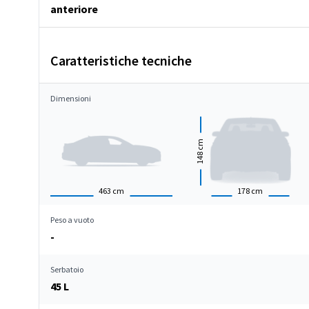
anteriore
Caratteristiche tecniche
Dimensioni
cm
148
463
cm
178
cm
Peso a vuoto
-
Serbatoio
45 L