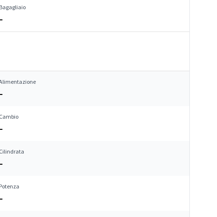
Bagagliaio
–
Alimentazione
–
Cambio
–
Cilindrata
–
Potenza
–