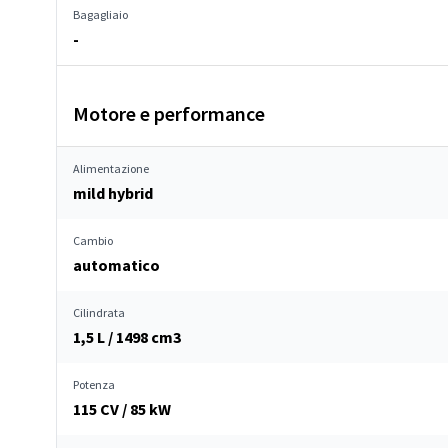
Bagagliaio
-
Motore e performance
Alimentazione
mild hybrid
Cambio
automatico
Cilindrata
1,5 L / 1498 cm
3
Potenza
115 CV / 85 kW