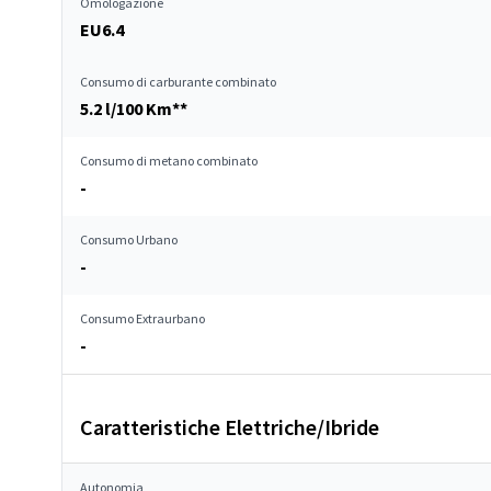
Omologazione
EU6.4
Consumo di carburante combinato
5.2 l/100 Km**
Consumo di metano combinato
-
Consumo Urbano
-
Consumo Extraurbano
-
Caratteristiche Elettriche/Ibride
Autonomia