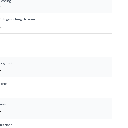
Leasing
–
Noleggio a lungo termine
–
Segmento
–
Porte
–
Posti
–
Trazione