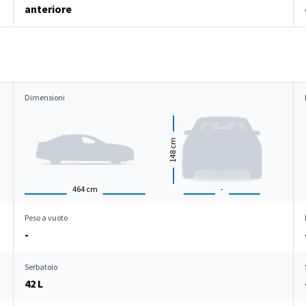
anteriore
Dimensioni
cm
148
464
cm
-
Peso a vuoto
-
Serbatoio
42 L