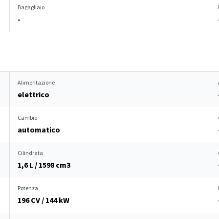
Bagagliaio
-
Alimentazione
elettrico
Cambio
automatico
Cilindrata
1,6 L / 1598 cm
3
Potenza
196 CV / 144 kW