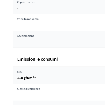
Coppia motrice
-
Velocità massima
-
Accelerazione
-
Emissioni e consumi
CO2
118 g/Km**
Classe di efficienza
–