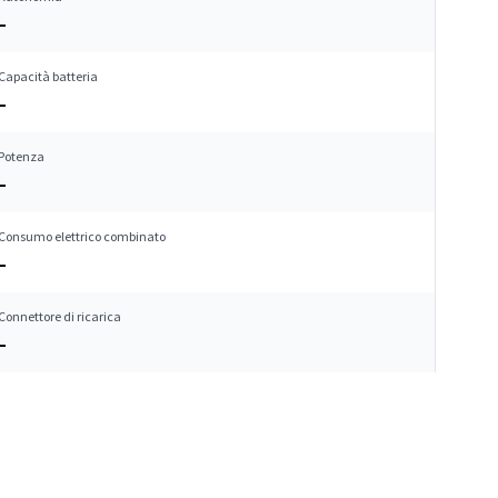
–
Capacità batteria
–
Potenza
–
Consumo elettrico combinato
–
Connettore di ricarica
–