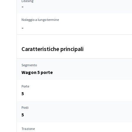
Leasing
–
Noleggio a lungo termine
–
Caratteristiche principali
Segmento
Wagon 5 porte
Porte
5
Posti
5
Trazione