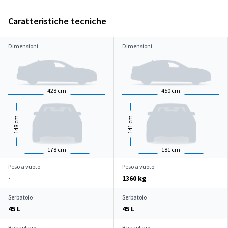
Caratteristiche tecniche
Dimensioni
Dimensioni
428
cm
450
cm
cm
cm
148
141
178
cm
181
cm
Peso a vuoto
Peso a vuoto
-
1360 kg
Serbatoio
Serbatoio
45 L
45 L
Bagagliaio
Bagagliaio