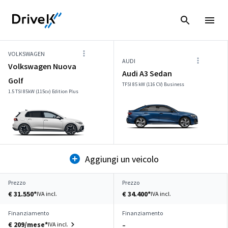
VOLKSWAGEN
AUDI
Volkswagen Nuova
Audi A3 Sedan
Golf
TFSI 85 kW (116 CV) Business
1.5 TSI 85kW (115cv) Edition Plus
Aggiungi un veicolo
Prezzo
Prezzo
€ 31.550*
€ 34.400*
IVA incl.
IVA incl.
Finanziamento
Finanziamento
€ 209/mese*
IVA incl.
–