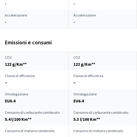
-
-
Accelerazione
Accelerazione
-
-
Emissioni e consumi
CO2
CO2
122 g/Km**
122 g/Km**
Classe di efficienza
Classe di efficienza
–
–
Omologazione
Omologazione
EU6.4
EU6.4
Consumo di carburante combinato
Consumo di carburante combinato
5.4 l/100 Km**
5.3 l/100 Km**
Consumo di metano combinato
Consumo di metano combinato