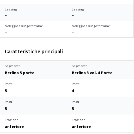
Leasing
Leasing
–
–
Noleggio a lungo termine
Noleggio a lungo termine
–
–
Caratteristiche principali
Segmento
Segmento
Berlina 5 porte
Berlina 3 vol. 4 Porte
Porte
Porte
5
4
Posti
Posti
5
5
Trazione
Trazione
anteriore
anteriore