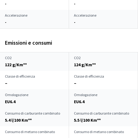
-
-
Accelerazione
Accelerazione
-
-
Emissioni e consumi
CO2
CO2
122 g/Km**
124 g/Km**
Classe di efficienza
Classe di efficienza
–
–
Omologazione
Omologazione
EU6.4
EU6.4
Consumo di carburante combinato
Consumo di carburante combinato
5.4 l/100 Km**
5.5 l/100 Km**
Consumo di metano combinato
Consumo di metano combinato