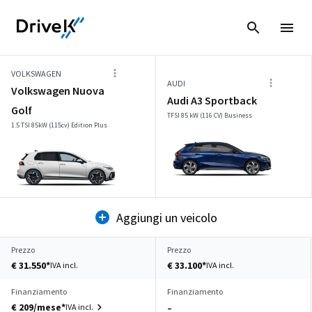
VOLKSWAGEN
AUDI
Volkswagen Nuova
Audi A3 Sportback
Golf
TFSI 85 kW (116 CV) Business
1.5 TSI 85kW (115cv) Edition Plus
Aggiungi un veicolo
Prezzo
Prezzo
€ 31.550*
€ 33.100*
IVA incl.
IVA incl.
Finanziamento
Finanziamento
€ 209/mese*
IVA incl.
–