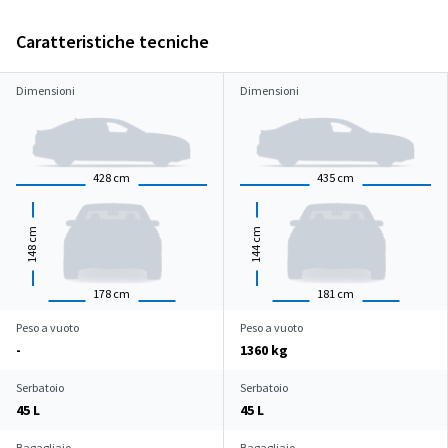
Caratteristiche tecniche
Dimensioni
Dimensioni
428
cm
435
cm
cm
cm
148
144
178
cm
181
cm
Peso a vuoto
Peso a vuoto
-
1360 kg
Serbatoio
Serbatoio
45 L
45 L
Bagagliaio
Bagagliaio