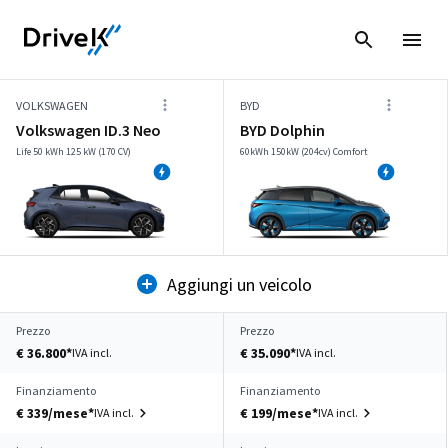
VOLKSWAGEN
BYD
Volkswagen ID.3 Neo
BYD Dolphin
Life 50 kWh 125 kW (170 CV)
60kWh 150kW (204cv) Comfort
Aggiungi un veicolo
Prezzo
Prezzo
€ 36.800*
€ 35.090*
IVA incl.
IVA incl.
Finanziamento
Finanziamento
€ 339/mese*
€ 199/mese*
IVA incl.
IVA incl.