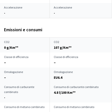
Accelerazione
Accelerazione
-
-
Emissioni e consumi
CO2
CO2
0 g/Km**
107 g/Km**
Classe di efficienza
Classe di efficienza
–
–
Omologazione
Omologazione
–
EU6.4
Consumo di carburante
Consumo di carburante combinato
combinato
4.8 l/100 Km**
-
Consumo di metano combinato
Consumo di metano combinato