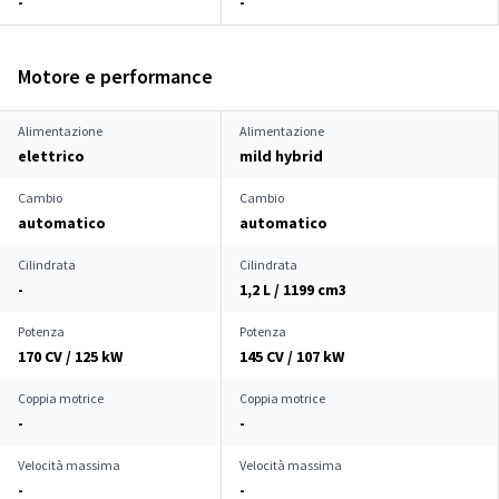
-
-
Motore e performance
Alimentazione
Alimentazione
elettrico
mild hybrid
Cambio
Cambio
automatico
automatico
Cilindrata
Cilindrata
-
1,2 L / 1199 cm
3
Potenza
Potenza
170 CV / 125 kW
145 CV / 107 kW
Coppia motrice
Coppia motrice
-
-
Velocità massima
Velocità massima
-
-