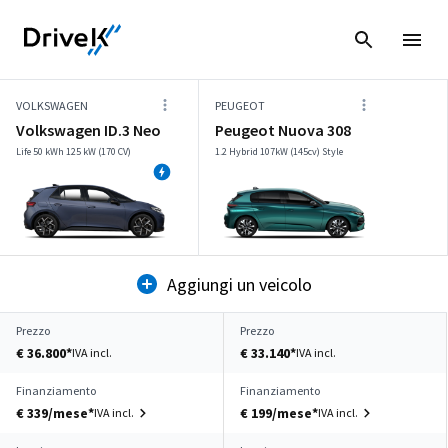
VOLKSWAGEN
PEUGEOT
Volkswagen ID.3 Neo
Peugeot Nuova 308
Life 50 kWh 125 kW (170 CV)
1.2 Hybrid 107kW (145cv) Style
Aggiungi un veicolo
Prezzo
Prezzo
€ 36.800*
€ 33.140*
IVA incl.
IVA incl.
Finanziamento
Finanziamento
€ 339/mese*
€ 199/mese*
IVA incl.
IVA incl.