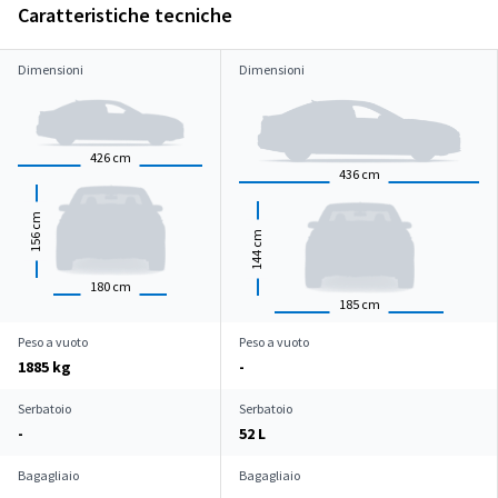
Caratteristiche tecniche
Dimensioni
Dimensioni
426
cm
436
cm
cm
cm
156
144
180
cm
185
cm
Peso a vuoto
Peso a vuoto
1885 kg
-
Serbatoio
Serbatoio
-
52 L
Bagagliaio
Bagagliaio