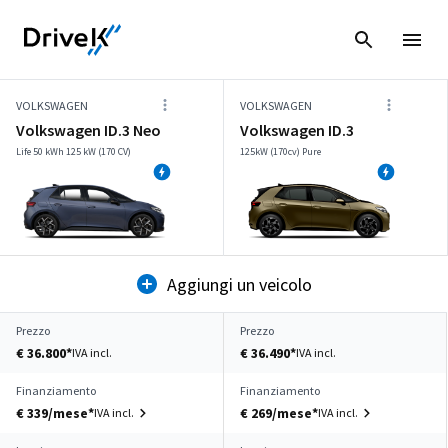
VOLKSWAGEN
VOLKSWAGEN
Volkswagen ID.3 Neo
Volkswagen ID.3
Life 50 kWh 125 kW (170 CV)
125kW (170cv) Pure
Aggiungi un veicolo
Prezzo
Prezzo
€ 36.800*
€ 36.490*
IVA incl.
IVA incl.
Finanziamento
Finanziamento
€ 339/mese*
€ 269/mese*
IVA incl.
IVA incl.