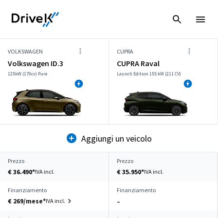
VOLKSWAGEN
CUPRA
Volkswagen ID.3
CUPRA Raval
125kW (170cv) Pure
Launch Edition 155 kW (211 CV)
Aggiungi un veicolo
Prezzo
Prezzo
€ 36.490*
€ 35.950*
IVA incl.
IVA incl.
Finanziamento
Finanziamento
€ 269/mese*
IVA incl.
–