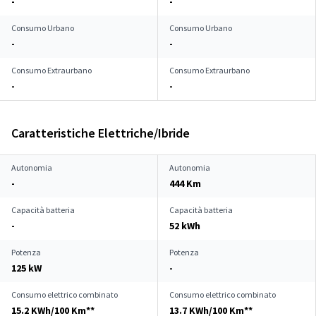
-
-
Consumo Urbano
Consumo Urbano
-
-
Consumo Extraurbano
Consumo Extraurbano
-
-
Caratteristiche Elettriche/Ibride
Autonomia
Autonomia
-
444 Km
Capacità batteria
Capacità batteria
-
52 kWh
Potenza
Potenza
125 kW
-
Consumo elettrico combinato
Consumo elettrico combinato
15.2 KWh/100 Km**
13.7 KWh/100 Km**