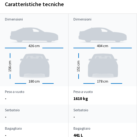
Caratteristiche tecniche
Dimensioni
Dimensioni
426
cm
404
cm
cm
cm
156
151
180
cm
178
cm
Peso a vuoto
Peso a vuoto
-
1610 kg
Serbatoio
Serbatoio
-
-
Bagagliaio
Bagagliaio
-
441 L