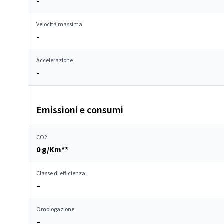
-
Velocità massima
-
Accelerazione
-
Emissioni e consumi
CO2
0 g/Km**
Classe di efficienza
–
Omologazione
–