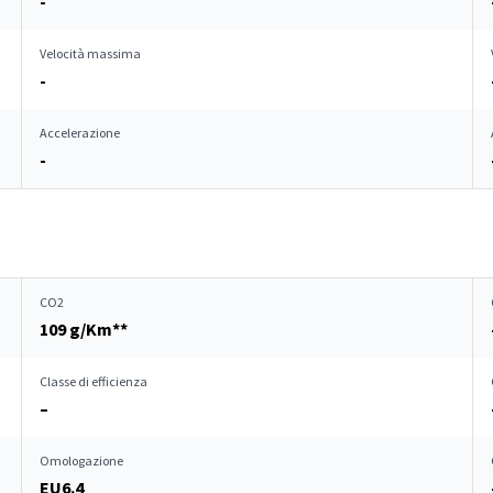
-
Velocità massima
-
Accelerazione
-
CO2
109 g/Km**
Classe di efficienza
–
Omologazione
EU6.4