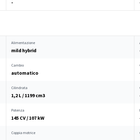
-
Alimentazione
mild hybrid
Cambio
automatico
Cilindrata
1,2 L / 1199 cm
3
Potenza
145 CV / 107 kW
Coppia motrice