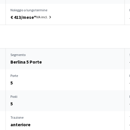
Noleggio a lungo termine
€ 413/mese*
IVA incl.
Segmento
Berlina 5 Porte
Porte
5
Posti
5
Trazione
anteriore