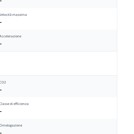
–
Velocità massima
–
Accelerazione
–
CO2
–
Classe di efficienza
–
Omologazione
–