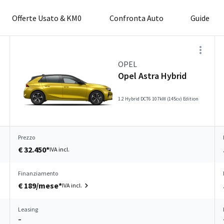
Offerte Usato & KM0
Confronta Auto
Guide
OPEL
Opel Astra Hybrid
1.2 Hybrid DCT6 107kW (145cv) Edition
Prezzo
€ 32.450*
IVA incl.
Finanziamento
€ 189/mese*
IVA incl.
Leasing
–