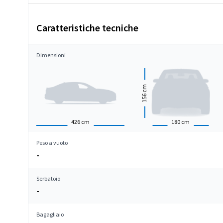
Caratteristiche tecniche
Dimensioni
cm
156
426
cm
180
cm
Peso a vuoto
-
Serbatoio
-
Bagagliaio