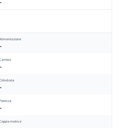
–
Alimentazione
–
Cambio
–
Cilindrata
–
Potenza
–
Coppia motrice