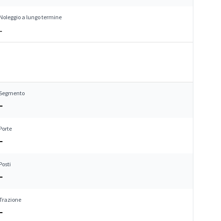
Noleggio a lungo termine
–
Segmento
–
Porte
–
Posti
–
Trazione
–