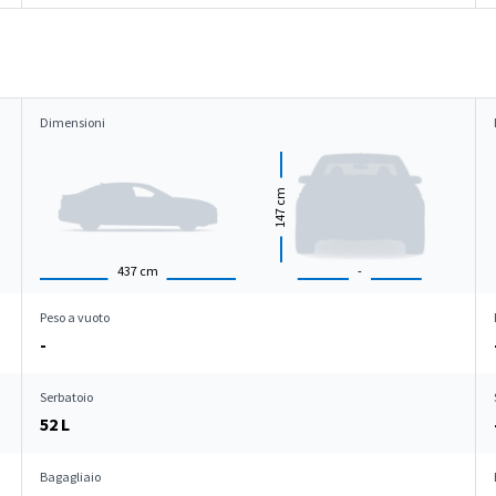
Dimensioni
cm
147
437
cm
-
Peso a vuoto
-
Serbatoio
52 L
Bagagliaio