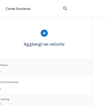
Come funziona
Aggiungi un veicolo
Prezzo
–
Finanziamento
–
Leasing
–