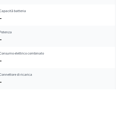
Capacità batteria
–
Potenza
–
Consumo elettrico combinato
–
Connettore di ricarica
–