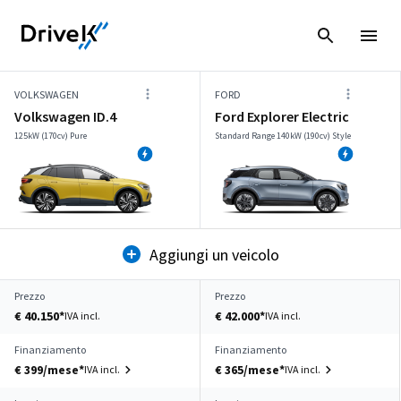
VOLKSWAGEN
FORD
Volkswagen ID.4
Ford Explorer Electric
125kW (170cv) Pure
Standard Range 140kW (190cv) Style
Aggiungi un veicolo
Prezzo
Prezzo
€ 40.150*
€ 42.000*
IVA incl.
IVA incl.
Finanziamento
Finanziamento
€ 399/mese*
€ 365/mese*
IVA incl.
IVA incl.