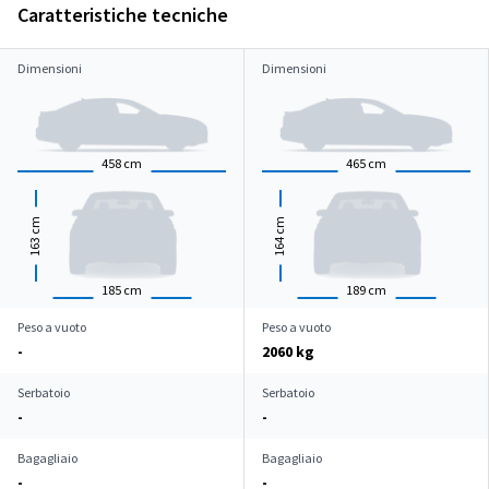
Caratteristiche tecniche
Dimensioni
Dimensioni
458
cm
465
cm
cm
cm
163
164
185
cm
189
cm
Peso a vuoto
Peso a vuoto
-
2060 kg
Serbatoio
Serbatoio
-
-
Bagagliaio
Bagagliaio
-
-