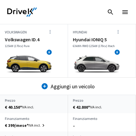
VOLKSWAGEN
HYUNDAI
Volkswagen ID.4
Hyundai IONIQ 5
125kW (170cv) Pure
63kWh RWD 125kW (170cv) Xtech
Aggiungi un veicolo
Prezzo
Prezzo
€ 40.150*
€ 42.800*
IVA incl.
IVA incl.
Finanziamento
Finanziamento
€ 399/mese*
IVA incl.
–