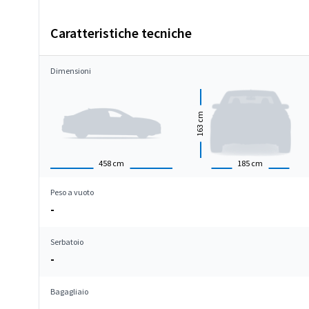
Caratteristiche tecniche
Dimensioni
cm
163
458
cm
185
cm
Peso a vuoto
-
Serbatoio
-
Bagagliaio
-