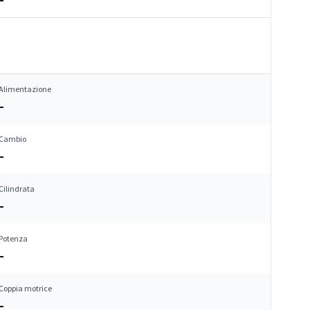
Alimentazione
–
Cambio
–
Cilindrata
–
Potenza
–
Coppia motrice
–