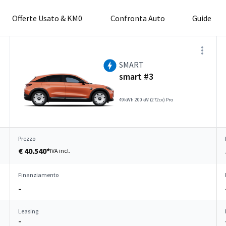
Offerte Usato & KM0
Confronta Auto
Guide
SMART
smart #3
49kWh 200kW (272cv) Pro
Prezzo
€ 40.540*
IVA incl.
Finanziamento
–
Leasing
–