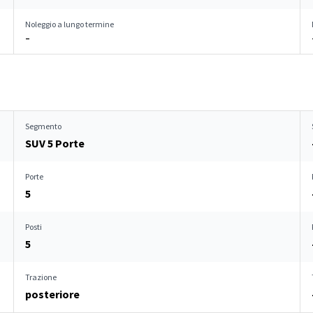
Noleggio a lungo termine
–
Segmento
SUV 5 Porte
Porte
5
Posti
5
Trazione
posteriore