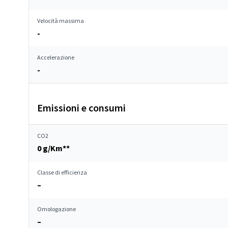
Velocità massima
-
Accelerazione
-
Emissioni e consumi
CO2
0 g/Km**
Classe di efficienza
–
Omologazione
–