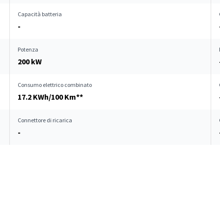
Capacità batteria
-
Potenza
200 kW
Consumo elettrico combinato
17.2 KWh/100 Km**
Connettore di ricarica
-