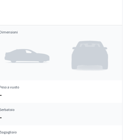
Dimensioni
Peso a vuoto
–
Serbatoio
–
Bagagliaio
–