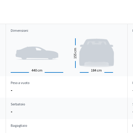
Dimensioni
cm
155
440
cm
184
cm
Peso a vuoto
-
Serbatoio
-
Bagagliaio
-