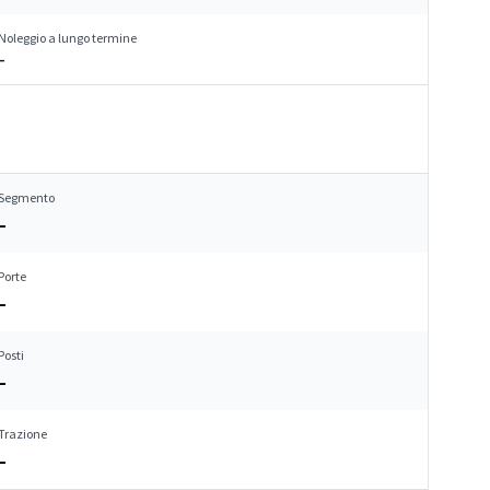
Noleggio a lungo termine
–
Segmento
–
Porte
–
Posti
–
Trazione
–