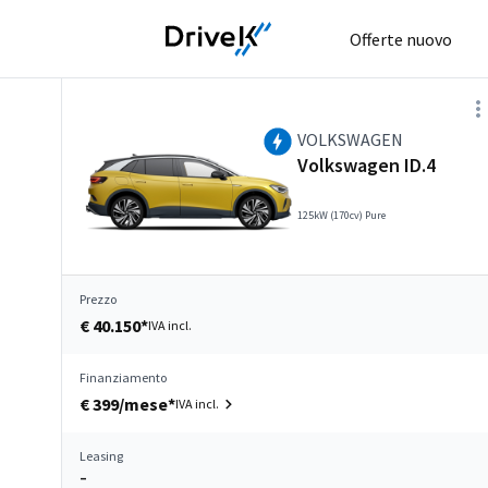
Offerte nuovo
VOLKSWAGEN
Volkswagen ID.4
125kW (170cv) Pure
Prezzo
€ 40.150*
IVA incl.
Finanziamento
€ 399/mese*
IVA incl.
Leasing
–