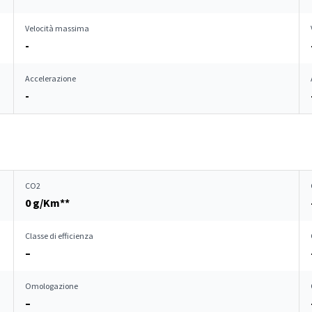
Velocità massima
-
Accelerazione
-
CO2
0 g/Km**
Classe di efficienza
–
Omologazione
–