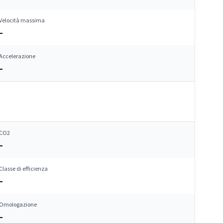
Velocità massima
–
Accelerazione
–
CO2
–
Classe di efficienza
–
Omologazione
–