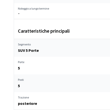
Noleggio a lungo termine
–
Caratteristiche principali
Segmento
SUV 5 Porte
Porte
5
Posti
5
Trazione
posteriore