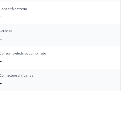
Capacità batteria
–
Potenza
–
Consumo elettrico combinato
–
Connettore di ricarica
–