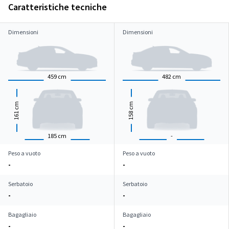
Caratteristiche tecniche
Dimensioni
Dimensioni
459
cm
482
cm
cm
cm
161
158
185
cm
-
Peso a vuoto
Peso a vuoto
-
-
Serbatoio
Serbatoio
-
-
Bagagliaio
Bagagliaio
-
-