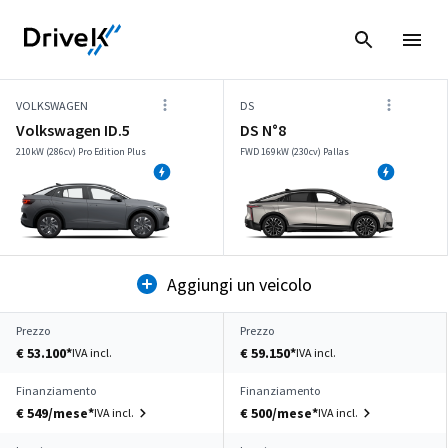
VOLKSWAGEN
DS
Volkswagen ID.5
DS N°8
210kW (286cv) Pro Edition Plus
FWD 169kW (230cv) Pallas
Aggiungi un veicolo
Prezzo
Prezzo
€ 53.100*
€ 59.150*
IVA incl.
IVA incl.
Finanziamento
Finanziamento
€ 549/mese*
€ 500/mese*
IVA incl.
IVA incl.