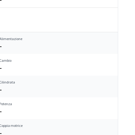
Alimentazione
–
Cambio
–
Cilindrata
–
Potenza
–
Coppia motrice
–