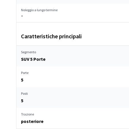
Noleggio a lungo termine
–
Caratteristiche principali
Segmento
SUV 5 Porte
Porte
5
Posti
5
Trazione
posteriore