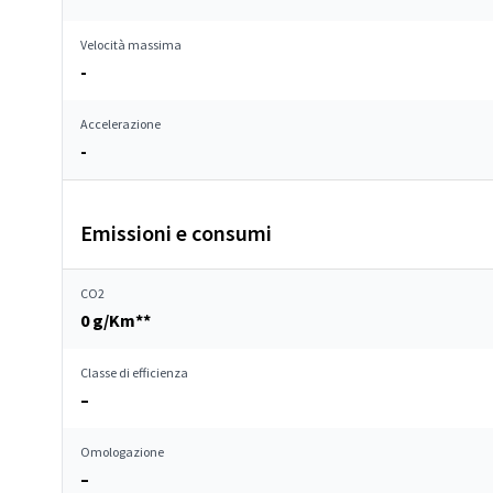
Velocità massima
-
Accelerazione
-
Emissioni e consumi
CO2
0 g/Km**
Classe di efficienza
–
Omologazione
–