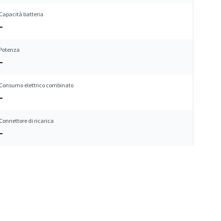
Capacità batteria
–
Potenza
–
Consumo elettrico combinato
–
Connettore di ricarica
–