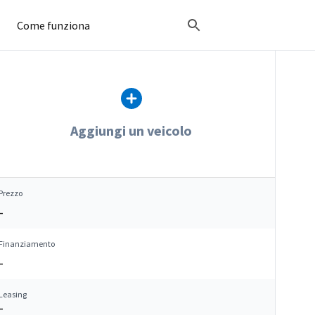
Come funziona
Aggiungi un veicolo
Prezzo
–
Finanziamento
–
Leasing
–