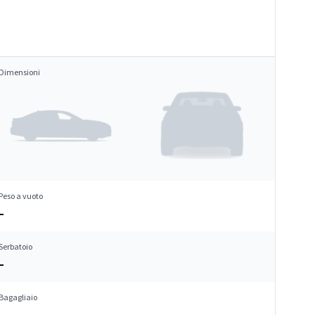
Dimensioni
Peso a vuoto
–
Serbatoio
–
Bagagliaio
–