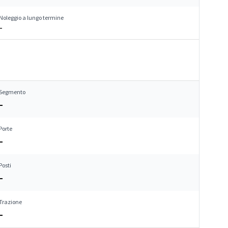
Noleggio a lungo termine
–
Segmento
–
Porte
–
Posti
–
Trazione
–