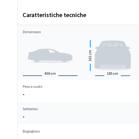
Caratteristiche tecniche
Dimensioni
cm
161
459
cm
185
cm
Peso a vuoto
-
Serbatoio
-
Bagagliaio
-