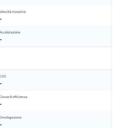
Velocità massima
–
Accelerazione
–
CO2
–
Classe di efficienza
–
Omologazione
–