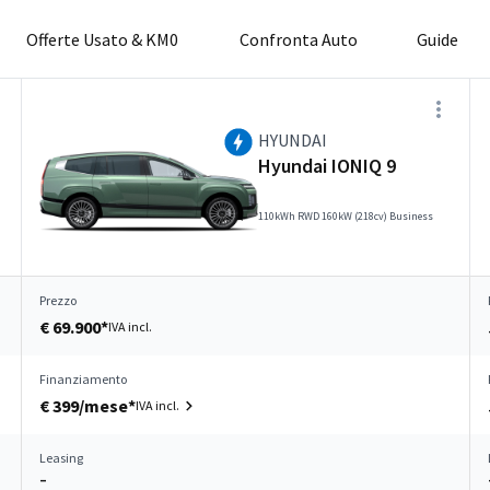
Offerte Usato & KM0
Confronta Auto
Guide
HYUNDAI
Hyundai IONIQ 9
110kWh RWD 160kW (218cv) Business
Prezzo
€ 69.900*
IVA incl.
Finanziamento
€ 399/mese*
IVA incl.
Leasing
–