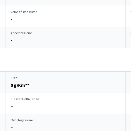
Velocità massima
-
Accelerazione
-
CO2
0 g/Km**
Classe di efficienza
–
Omologazione
–