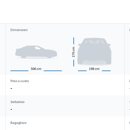
Dimensioni
cm
179
506
cm
198
cm
Peso a vuoto
-
Serbatoio
-
Bagagliaio
-