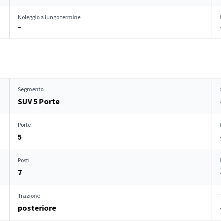
Noleggio a lungo termine
–
Segmento
SUV 5 Porte
Porte
5
Posti
7
Trazione
posteriore