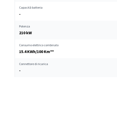
Capacità batteria
-
Potenza
210 kW
Consumo elettrico combinato
15.4 KWh/100 Km**
Connettore di ricarica
-