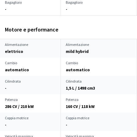
Bagagliaio
Bagagliaio
-
-
Motore e performance
Alimentazione
Alimentazione
elettrico
mild hybrid
Cambio
Cambio
automatico
automatico
Cilindrata
Cilindrata
-
1,5 L / 1498 cm
3
Potenza
Potenza
286 CV / 210 kW
160 CV / 118 kW
Coppia motrice
Coppia motrice
-
-
Velocità massima
Velocità massima