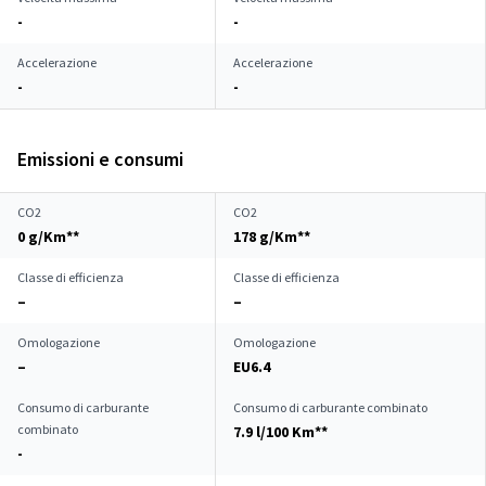
-
-
Accelerazione
Accelerazione
-
-
Emissioni e consumi
CO2
CO2
0 g/Km**
178 g/Km**
Classe di efficienza
Classe di efficienza
–
–
Omologazione
Omologazione
–
EU6.4
Consumo di carburante
Consumo di carburante combinato
combinato
7.9 l/100 Km**
-