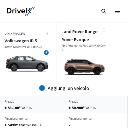
Land Rover Range
VOLKSWAGEN
Rover Evoque
Volkswagen ID.5
P160 Automatico FWD 118kW (160cv)
210kW (286cv) Pro Edition Plus
S
Aggiungi un veicolo
Prezzo
Prezzo
€ 53.100*
€ 50.900*
IVA incl.
IVA incl.
Finanziamento
Finanziamento
€ 549/mese*
IVA incl.
–