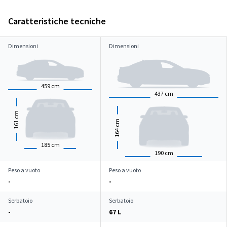
Caratteristiche tecniche
Dimensioni
Dimensioni
459
cm
437
cm
cm
cm
161
164
185
cm
190
cm
Peso a vuoto
Peso a vuoto
-
-
Serbatoio
Serbatoio
-
67 L