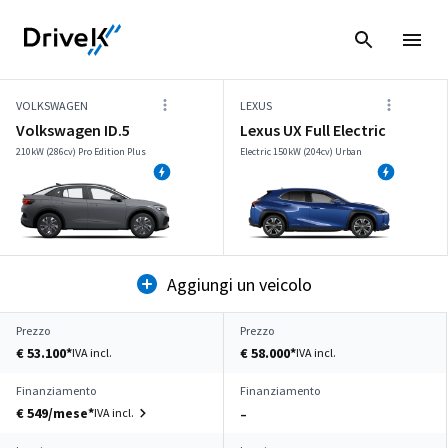
VOLKSWAGEN
LEXUS
Volkswagen ID.5
Lexus UX Full Electric
210kW (286cv) Pro Edition Plus
Electric 150kW (204cv) Urban
Aggiungi un veicolo
Prezzo
Prezzo
€ 53.100*
€ 58.000*
IVA incl.
IVA incl.
Finanziamento
Finanziamento
€ 549/mese*
IVA incl.
–