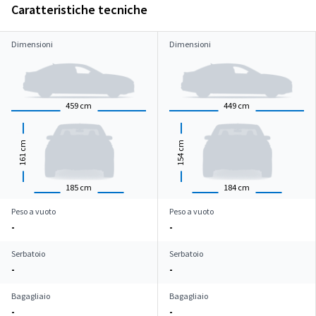
Caratteristiche tecniche
Dimensioni
Dimensioni
459
cm
449
cm
cm
cm
161
154
185
cm
184
cm
Peso a vuoto
Peso a vuoto
-
-
Serbatoio
Serbatoio
-
-
Bagagliaio
Bagagliaio
-
-