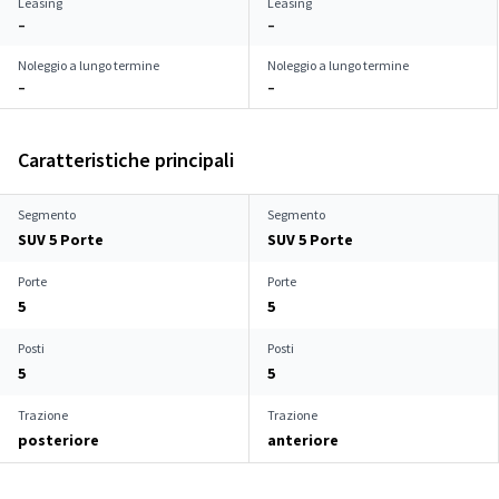
Leasing
Leasing
–
–
Noleggio a lungo termine
Noleggio a lungo termine
–
–
Caratteristiche principali
Segmento
Segmento
SUV 5 Porte
SUV 5 Porte
Porte
Porte
5
5
Posti
Posti
5
5
Trazione
Trazione
posteriore
anteriore