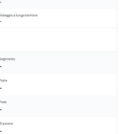
–
Noleggio a lungo termine
–
Segmento
–
Porte
–
Posti
–
Trazione
–