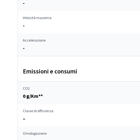
-
Velocità massima
-
Accelerazione
-
Emissioni e consumi
CO2
0 g/Km**
Classe di efficienza
–
Omologazione