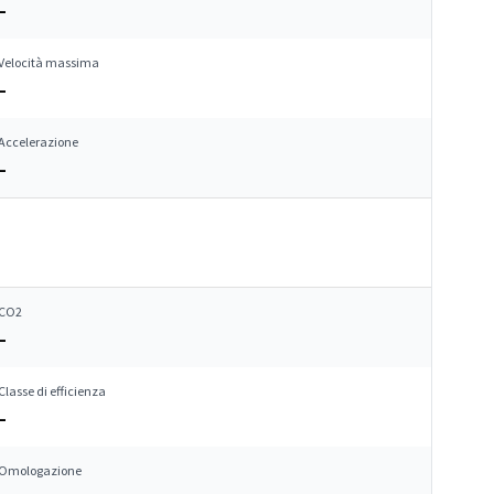
–
Velocità massima
–
Accelerazione
–
CO2
–
Classe di efficienza
–
Omologazione