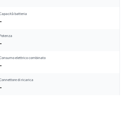
Capacità batteria
–
Potenza
–
Consumo elettrico combinato
–
Connettore di ricarica
–