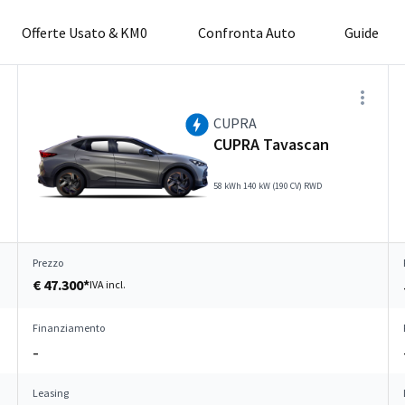
Offerte Usato & KM0
Confronta Auto
Guide
CUPRA
CUPRA Tavascan
58 kWh 140 kW (190 CV) RWD
Prezzo
€ 47.300*
IVA incl.
Finanziamento
–
Leasing