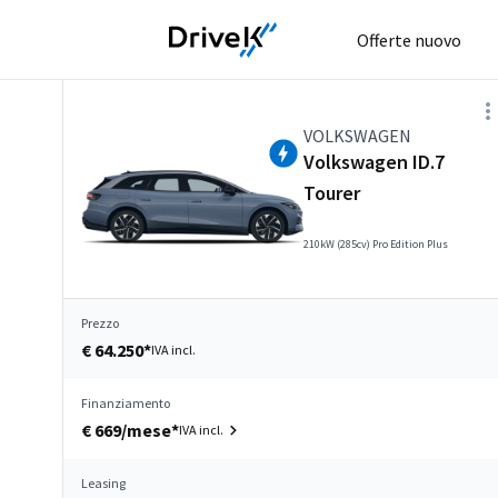
Offerte nuovo
VOLKSWAGEN
Volkswagen ID.7
Tourer
210kW (285cv) Pro Edition Plus
Prezzo
€ 64.250*
IVA incl.
Finanziamento
€ 669/mese*
IVA incl.
Leasing