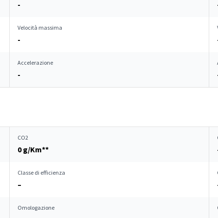
-
Velocità massima
-
Accelerazione
-
CO2
0 g/Km**
Classe di efficienza
–
Omologazione