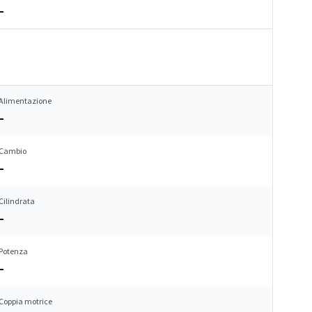
–
Alimentazione
–
Cambio
–
Cilindrata
–
Potenza
–
Coppia motrice