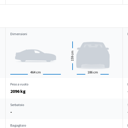
Dimensioni
cm
159
464
cm
186
cm
Peso a vuoto
2096 kg
Serbatoio
-
Bagagliaio