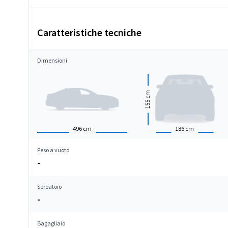
Caratteristiche tecniche
Dimensioni
cm
155
496
cm
186
cm
Peso a vuoto
-
Serbatoio
-
Bagagliaio