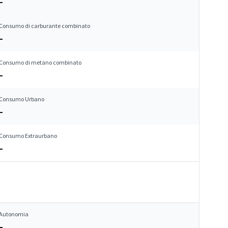
–
Consumo di carburante combinato
–
Consumo di metano combinato
–
Consumo Urbano
–
Consumo Extraurbano
–
Autonomia
–