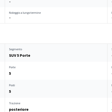
–
Noleggio a lungo termine
–
Segmento
SUV 5 Porte
Porte
5
Posti
5
Trazione
posteriore