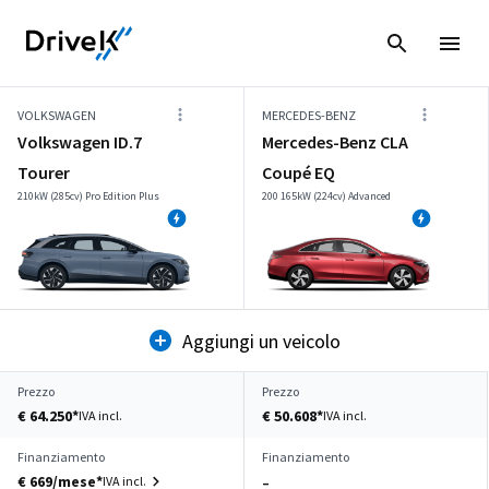
VOLKSWAGEN
MERCEDES-BENZ
Volkswagen ID.7
Mercedes-Benz CLA
Tourer
Coupé EQ
210kW (285cv) Pro Edition Plus
200 165kW (224cv) Advanced
Aggiungi un veicolo
Prezzo
Prezzo
€ 64.250*
€ 50.608*
IVA incl.
IVA incl.
Finanziamento
Finanziamento
€ 669/mese*
IVA incl.
–