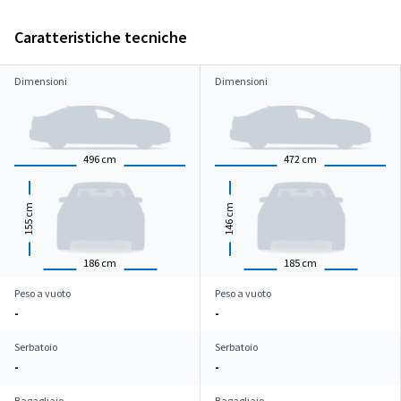
Caratteristiche tecniche
Dimensioni
Dimensioni
496
cm
472
cm
cm
cm
155
146
186
cm
185
cm
Peso a vuoto
Peso a vuoto
-
-
Serbatoio
Serbatoio
-
-
Bagagliaio
Bagagliaio