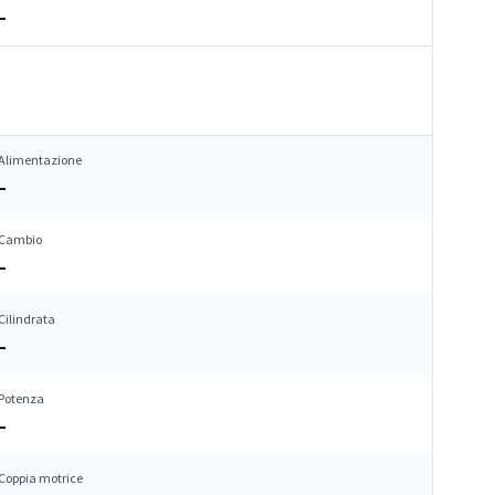
–
Alimentazione
–
Cambio
–
Cilindrata
–
Potenza
–
Coppia motrice