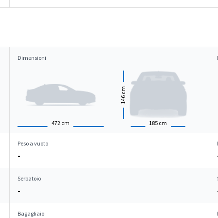
Dimensioni
cm
146
472
cm
185
cm
Peso a vuoto
-
Serbatoio
-
Bagagliaio