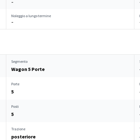
–
Noleggio a lungo termine
–
Segmento
Wagon 5 Porte
Porte
5
Posti
5
Trazione
posteriore