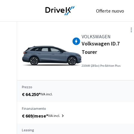
Offerte nuovo
VOLKSWAGEN
Volkswagen ID.7
Tourer
210kW (285cv) Pro Edition Plus
Prezzo
€ 64.250*
IVA incl.
Finanziamento
€ 669/mese*
IVA incl.
Leasing