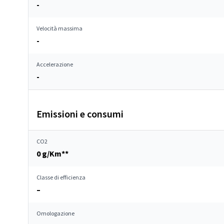
-
Velocità massima
-
Accelerazione
-
Emissioni e consumi
CO2
0 g/Km**
Classe di efficienza
–
Omologazione