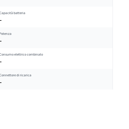
Capacità batteria
–
Potenza
–
Consumo elettrico combinato
–
Connettore di ricarica
–