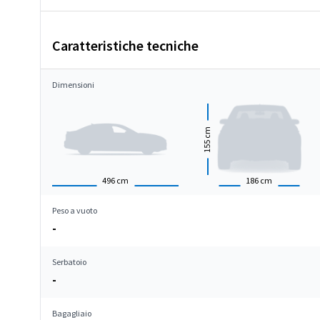
Caratteristiche tecniche
Dimensioni
cm
155
496
cm
186
cm
Peso a vuoto
-
Serbatoio
-
Bagagliaio