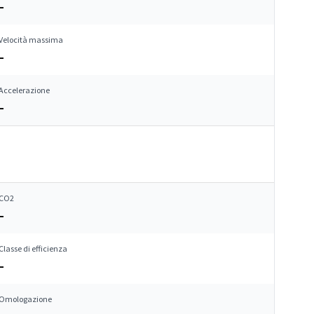
–
Velocità massima
–
Accelerazione
–
CO2
–
Classe di efficienza
–
Omologazione