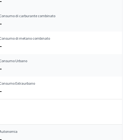
–
Consumo di carburante combinato
–
Consumo di metano combinato
–
Consumo Urbano
–
Consumo Extraurbano
–
Autonomia
–