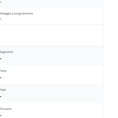
–
Noleggio a lungo termine
–
Segmento
–
Porte
–
Posti
–
Trazione
–