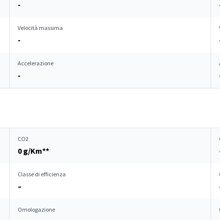
-
Velocità massima
-
Accelerazione
-
CO2
0 g/Km**
Classe di efficienza
–
Omologazione