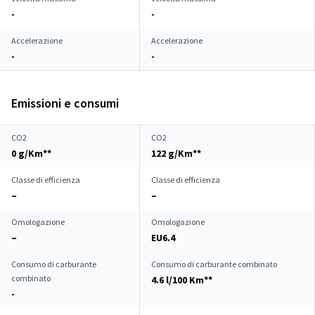
-
-
Accelerazione
Accelerazione
-
-
Emissioni e consumi
CO2
CO2
0 g/Km**
122 g/Km**
Classe di efficienza
Classe di efficienza
–
–
Omologazione
Omologazione
–
EU6.4
Consumo di carburante
Consumo di carburante combinato
combinato
4.6 l/100 Km**
-