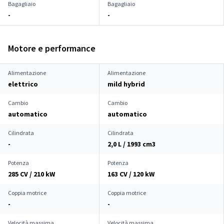
Bagagliaio
Bagagliaio
-
-
Motore e performance
Alimentazione
Alimentazione
elettrico
mild hybrid
Cambio
Cambio
automatico
automatico
Cilindrata
Cilindrata
-
2,0 L / 1993 cm
3
Potenza
Potenza
285 CV / 210 kW
163 CV / 120 kW
Coppia motrice
Coppia motrice
-
-
Velocità massima
Velocità massima