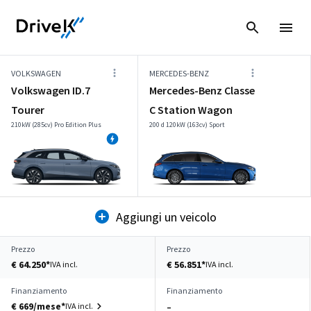
VOLKSWAGEN
MERCEDES-BENZ
Volkswagen ID.7
Mercedes-Benz Classe
Tourer
C Station Wagon
210kW (285cv) Pro Edition Plus
200 d 120kW (163cv) Sport
Aggiungi un veicolo
Prezzo
Prezzo
€ 64.250*
€ 56.851*
IVA incl.
IVA incl.
Finanziamento
Finanziamento
€ 669/mese*
IVA incl.
–