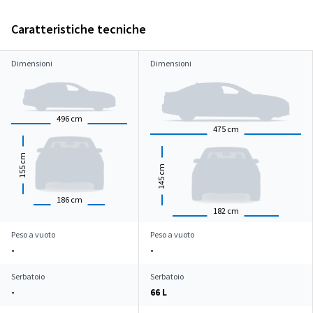
Caratteristiche tecniche
Dimensioni
Dimensioni
496
cm
475
cm
cm
cm
155
145
186
cm
182
cm
Peso a vuoto
Peso a vuoto
-
-
Serbatoio
Serbatoio
-
66 L