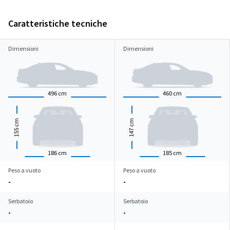
Caratteristiche tecniche
Dimensioni
Dimensioni
496
cm
460
cm
cm
cm
155
147
186
cm
185
cm
Peso a vuoto
Peso a vuoto
-
-
Serbatoio
Serbatoio
-
-