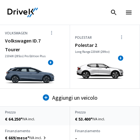
VOLKSWAGEN
POLESTAR
Volkswagen ID.7
Polestar 2
Tourer
Long Range 220kW (299cv)
210kW (285cv) Pro Edition Plus
Aggiungi un veicolo
Prezzo
Prezzo
€ 64.250*
€ 53.400*
IVA incl.
IVA incl.
Finanziamento
Finanziamento
€ 669/mese*
IVA incl.
–