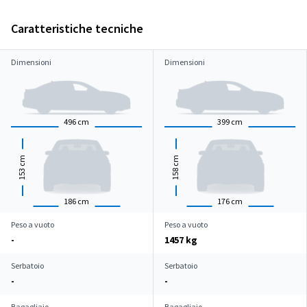
Caratteristiche tecniche
Dimensioni
Dimensioni
496
cm
399
cm
cm
cm
153
158
186
cm
176
cm
Peso a vuoto
Peso a vuoto
-
1457 kg
Serbatoio
Serbatoio
-
-
Bagagliaio
Bagagliaio