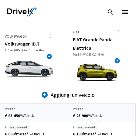
FIAT
VOLKSWAGEN
FIAT Grande Panda
Volkswagen ID.7
Elettrica
210kW (285cv) Pro Edition Plus
Pop 83 kW (113 CV) 44 kWh
Aggiungi un veicolo
Prezzo
Prezzo
€ 63.450*
€ 23.900*
IVA incl.
IVA incl.
Finanziamento
Finanziamento
€ 669/mese*
€ 199/mese*
IVA incl.
IVA incl.