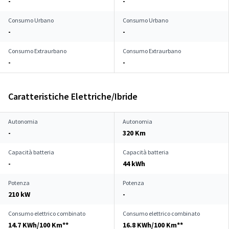
-
-
Consumo Urbano
Consumo Urbano
-
-
Consumo Extraurbano
Consumo Extraurbano
-
-
Caratteristiche Elettriche/Ibride
Autonomia
Autonomia
-
320 Km
Capacità batteria
Capacità batteria
-
44 kWh
Potenza
Potenza
210 kW
-
Consumo elettrico combinato
Consumo elettrico combinato
14.7 KWh/100 Km**
16.8 KWh/100 Km**