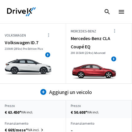
MERCEDES-BENZ
VOLKSWAGEN
Mercedes-Benz CLA
Volkswagen ID.7
Coupé EQ
210kW (285cv) Pro Edition Plus
200 165kW (224cv) Advanced
Aggiungi un veicolo
Prezzo
Prezzo
€ 63.450*
€ 50.608*
IVA incl.
IVA incl.
Finanziamento
Finanziamento
€ 669/mese*
IVA incl.
–