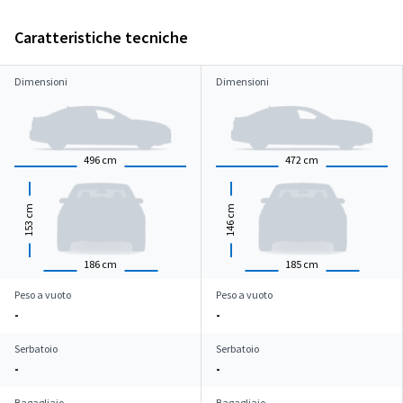
Caratteristiche tecniche
Dimensioni
Dimensioni
496
cm
472
cm
cm
cm
153
146
186
cm
185
cm
Peso a vuoto
Peso a vuoto
-
-
Serbatoio
Serbatoio
-
-
Bagagliaio
Bagagliaio