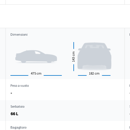
Dimensioni
cm
143
475
cm
182
cm
Peso a vuoto
-
Serbatoio
66 L
Bagagliaio