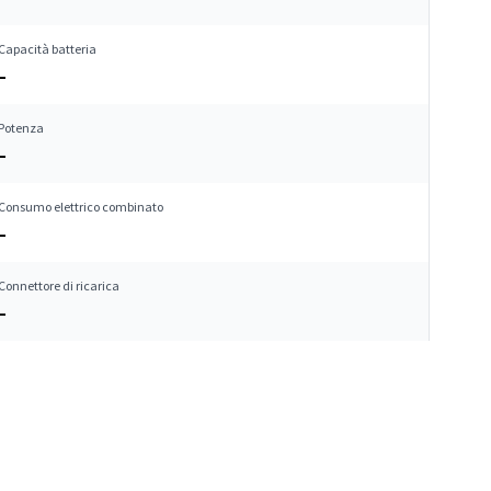
Capacità batteria
–
Potenza
–
Consumo elettrico combinato
–
Connettore di ricarica
–