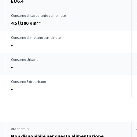
EU6.4
Consumo di carburante combinato
4.5 l/100 Km**
Consumo di metano combinato
-
Consumo Urbano
-
Consumo Extraurbano
-
Autonomia
Non disponibile per questa alimentazione