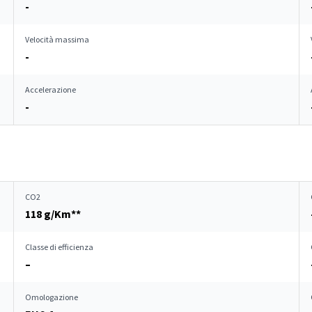
-
Velocità massima
-
Accelerazione
-
CO2
118 g/Km**
Classe di efficienza
–
Omologazione