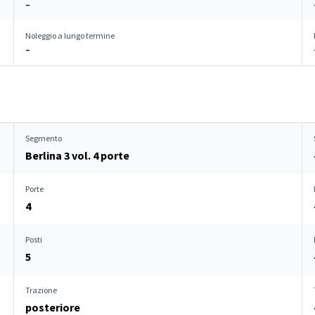
–
Noleggio a lungo termine
–
Segmento
Berlina 3 vol. 4 porte
Porte
4
Posti
5
Trazione
posteriore