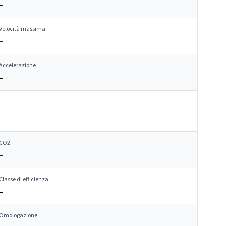
–
Velocità massima
–
Accelerazione
–
CO2
–
Classe di efficienza
–
Omologazione