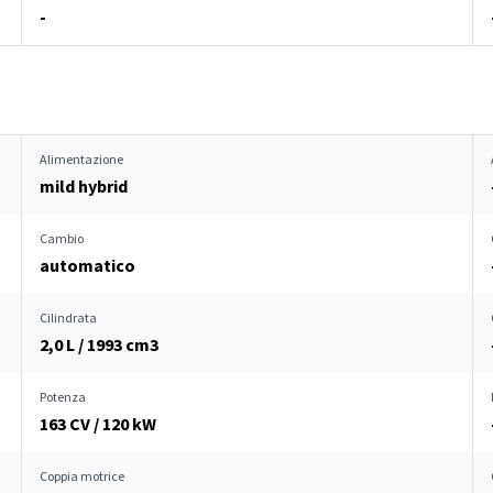
-
Alimentazione
mild hybrid
Cambio
automatico
Cilindrata
2,0 L / 1993 cm
3
Potenza
163 CV / 120 kW
Coppia motrice