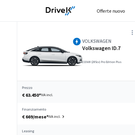
Offerte nuovo
VOLKSWAGEN
Volkswagen ID.7
210kW (285cv) Pro Edition Plus
Prezzo
€ 63.450*
IVA incl.
Finanziamento
€ 669/mese*
IVA incl.
Leasing