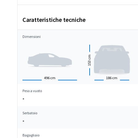
Caratteristiche tecniche
Dimensioni
cm
153
496
cm
186
cm
Peso a vuoto
-
Serbatoio
-
Bagagliaio