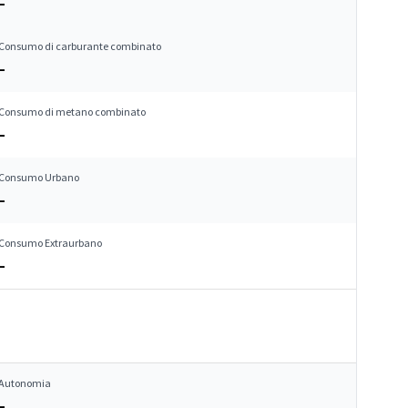
–
Consumo di carburante combinato
–
Consumo di metano combinato
–
Consumo Urbano
–
Consumo Extraurbano
–
Autonomia
–