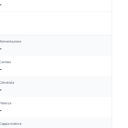
–
Alimentazione
–
Cambio
–
Cilindrata
–
Potenza
–
Coppia motrice