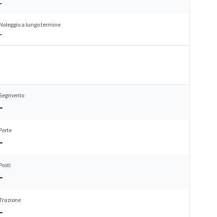
–
Noleggio a lungo termine
–
Segmento
–
Porte
–
Posti
–
Trazione
–