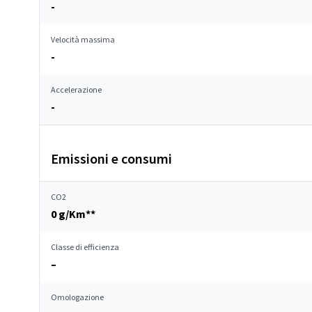
-
Velocità massima
-
Accelerazione
-
Emissioni e consumi
CO2
0 g/Km**
Classe di efficienza
–
Omologazione