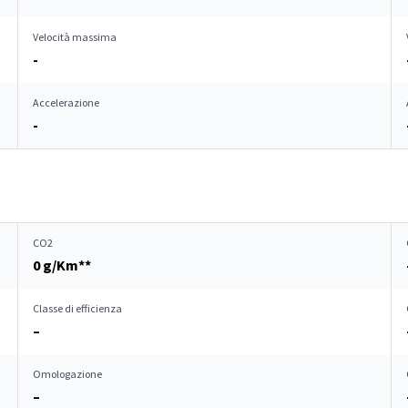
Velocità massima
-
Accelerazione
-
CO2
0 g/Km**
Classe di efficienza
–
Omologazione
–