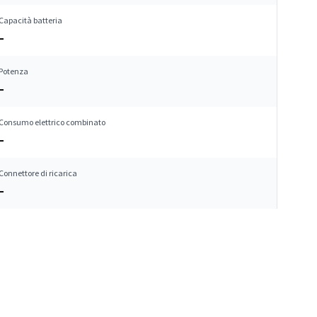
Capacità batteria
–
Potenza
–
Consumo elettrico combinato
–
Connettore di ricarica
–