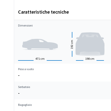
Caratteristiche tecniche
Dimensioni
cm
192
471
cm
198
cm
Peso a vuoto
-
Serbatoio
-
Bagagliaio
-