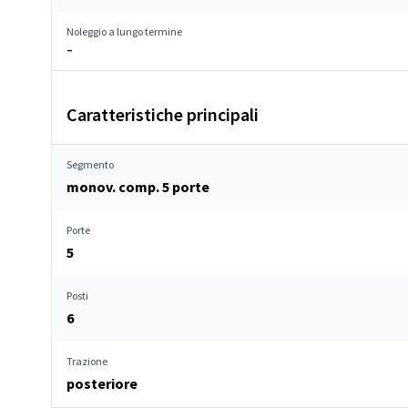
Noleggio a lungo termine
–
Caratteristiche principali
Segmento
monov. comp. 5 porte
Porte
5
Posti
6
Trazione
posteriore