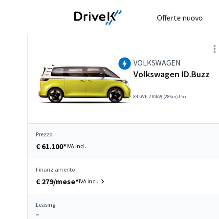
Offerte nuovo
VOLKSWAGEN
Volkswagen ID.Buzz
84kWh 210kW (286cv) Pro
Prezzo
€ 61.100*
IVA incl.
Finanziamento
€ 279/mese*
IVA incl.
Leasing
–