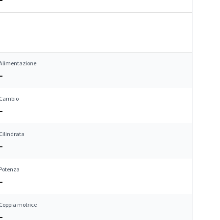
Alimentazione
–
Cambio
–
Cilindrata
–
Potenza
–
Coppia motrice
–