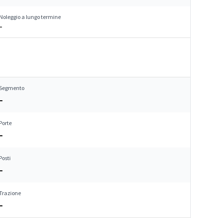
Noleggio a lungo termine
–
Segmento
–
Porte
–
Posti
–
Trazione
–