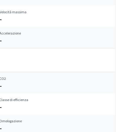
Velocità massima
–
Accelerazione
–
CO2
–
Classe di efficienza
–
Omologazione
–