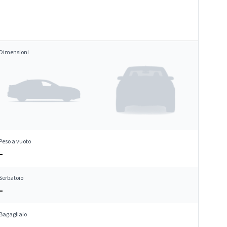
Dimensioni
Peso a vuoto
–
Serbatoio
–
Bagagliaio
–