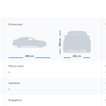
Dimensioni
cm
190
495
cm
192
cm
Peso a vuoto
-
Serbatoio
-
Bagagliaio
-