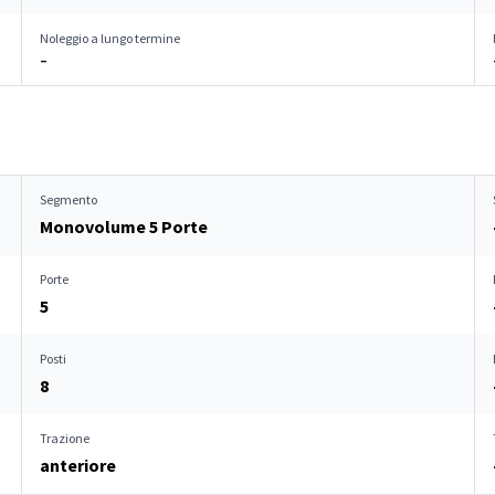
Noleggio a lungo termine
–
Segmento
Monovolume 5 Porte
Porte
5
Posti
8
Trazione
anteriore