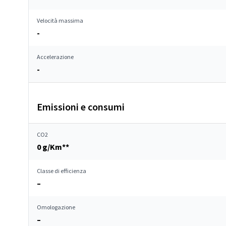
Velocità massima
-
Accelerazione
-
Emissioni e consumi
CO2
0 g/Km**
Classe di efficienza
–
Omologazione
–