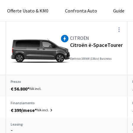
Offerte Usato & KM0
Confronta Auto
Guide
CITROËN
Citroën ë-SpaceTourer
Elettrico 100kW (136cv) Business
Prezzo
€ 56.800*
IVA incl.
Finanziamento
€ 399/mese*
IVA incl.
Leasing
–