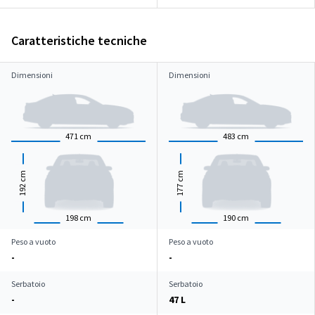
Caratteristiche tecniche
Dimensioni
Dimensioni
471
cm
483
cm
cm
cm
192
177
198
cm
190
cm
Peso a vuoto
Peso a vuoto
-
-
Serbatoio
Serbatoio
-
47 L