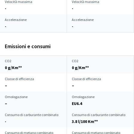
Velocità massima
Velocità massima
-
-
Accelerazione
Accelerazione
-
-
Emissioni e consumi
CO2
CO2
0 g/Km**
0 g/Km**
Classe di efficienza
Classe di efficienza
–
–
Omologazione
Omologazione
–
EU6.4
Consumo di carburante combinato
Consumo di carburante combinato
-
3.8 l/100 Km**
Consumo di metano combinato
Consumo di metano combinato