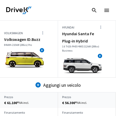
HYUNDAI
VOLKSWAGEN
Hyundai Santa Fe
Volkswagen ID.Buzz
Plug-in Hybrid
84kWh 210kW (286cv) Pro
1.6 T-GDi PHEV 4WD 212kW (288cv)
Business
Aggiungi un veicolo
Prezzo
Prezzo
€ 61.100*
€ 56.300*
IVA incl.
IVA incl.
Finanziamento
Finanziamento