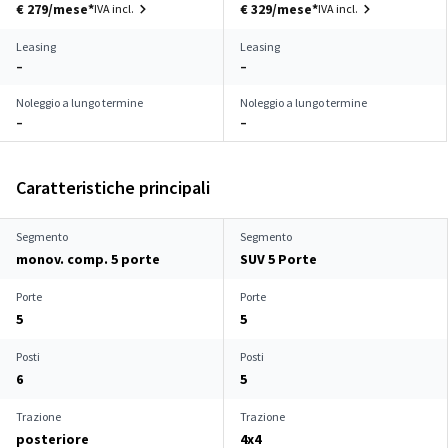
€ 279/mese*
€ 329/mese*
IVA incl.
IVA incl.
Leasing
Leasing
–
–
Noleggio a lungo termine
Noleggio a lungo termine
–
–
Caratteristiche principali
Segmento
Segmento
monov. comp. 5 porte
SUV 5 Porte
Porte
Porte
5
5
Posti
Posti
6
5
Trazione
Trazione
posteriore
4x4