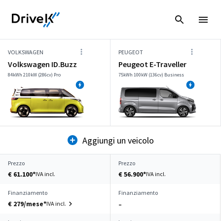
VOLKSWAGEN
PEUGEOT
Volkswagen ID.Buzz
Peugeot E-Traveller
84kWh 210kW (286cv) Pro
75kWh 100kW (136cv) Business
Aggiungi un veicolo
Prezzo
Prezzo
€ 61.100*
€ 56.900*
IVA incl.
IVA incl.
Finanziamento
Finanziamento
€ 279/mese*
IVA incl.
–