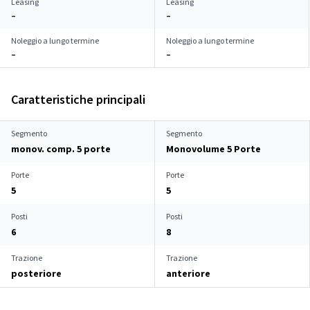
Leasing
Leasing
–
–
Noleggio a lungo termine
Noleggio a lungo termine
–
–
Caratteristiche principali
Segmento
Segmento
monov. comp. 5 porte
Monovolume 5 Porte
Porte
Porte
5
5
Posti
Posti
6
8
Trazione
Trazione
posteriore
anteriore