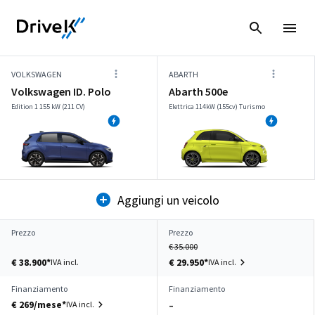
VOLKSWAGEN
ABARTH
Volkswagen ID. Polo
Abarth 500e
Edition 1 155 kW (211 CV)
Elettrica 114kW (155cv) Turismo
Aggiungi un veicolo
Prezzo
Prezzo
€ 35.000
€ 38.900*
€ 29.950*
IVA incl.
IVA incl.
Finanziamento
Finanziamento
€ 269/mese*
IVA incl.
–