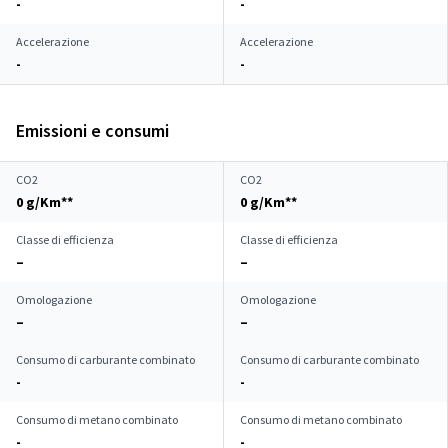
-
-
Accelerazione
Accelerazione
-
-
Emissioni e consumi
CO2
CO2
0 g/Km**
0 g/Km**
Classe di efficienza
Classe di efficienza
–
–
Omologazione
Omologazione
–
–
Consumo di carburante combinato
Consumo di carburante combinato
-
-
Consumo di metano combinato
Consumo di metano combinato
-
-