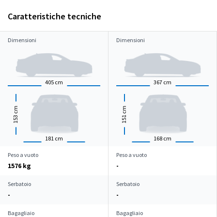
Caratteristiche tecniche
Dimensioni
Dimensioni
405
cm
367
cm
cm
cm
153
151
181
cm
168
cm
Peso a vuoto
Peso a vuoto
1576 kg
-
Serbatoio
Serbatoio
-
-
Bagagliaio
Bagagliaio