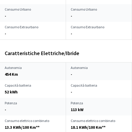
Consumo Urbano
Consumo Urbano
-
-
Consumo Extraurbano
Consumo Extraurbano
-
-
Caratteristiche Elettriche/Ibride
Autonomia
Autonomia
454 Km
-
Capacità batteria
Capacità batteria
52 kWh
-
Potenza
Potenza
-
113 kW
Consumo elettrico combinato
Consumo elettrico combinato
13.3 KWh/100 Km**
18.1 KWh/100 Km**