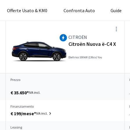
Offerte Usato & KM0
Confronta Auto
Guide
CITROËN
Citroën Nuova ë-C4 X
Elettrico 100kW (136cv) You
Prezzo
€ 35.650*
IVA incl.
Finanziamento
€ 199/mese*
IVA incl.
Leasing