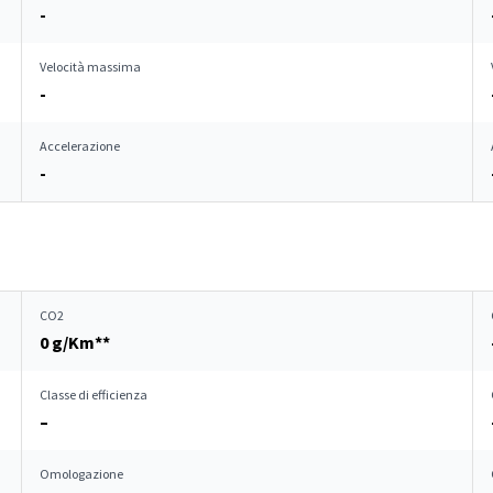
-
Velocità massima
-
Accelerazione
-
CO2
0 g/Km**
Classe di efficienza
–
Omologazione