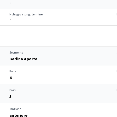
–
Noleggio a lungo termine
–
Segmento
Berlina 4 porte
Porte
4
Posti
5
Trazione
anteriore