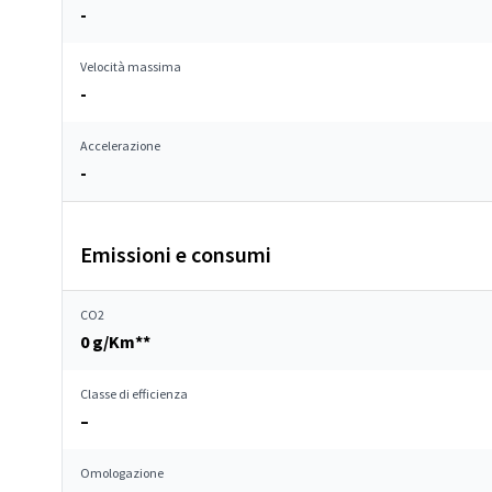
-
Velocità massima
-
Accelerazione
-
Emissioni e consumi
CO2
0 g/Km**
Classe di efficienza
–
Omologazione