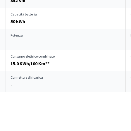
352 Km
Capacità batteria
50 kWh
Potenza
-
Consumo elettrico combinato
15.0 KWh/100 Km**
Connettore di ricarica
-