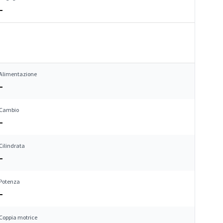
–
Alimentazione
–
Cambio
–
Cilindrata
–
Potenza
–
Coppia motrice