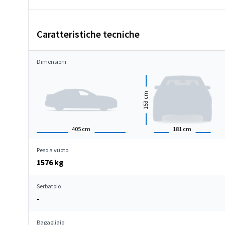
Caratteristiche tecniche
Dimensioni
cm
153
405
cm
181
cm
Peso a vuoto
1576 kg
Serbatoio
-
Bagagliaio