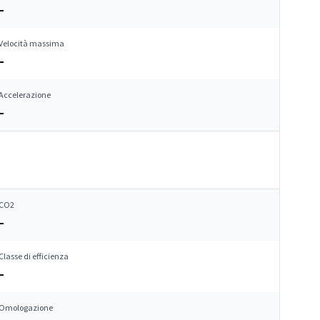
–
Velocità massima
–
Accelerazione
–
CO2
–
Classe di efficienza
–
Omologazione