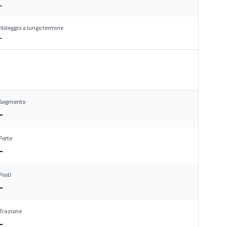
–
Noleggio a lungo termine
–
Segmento
–
Porte
–
Posti
–
Trazione
–