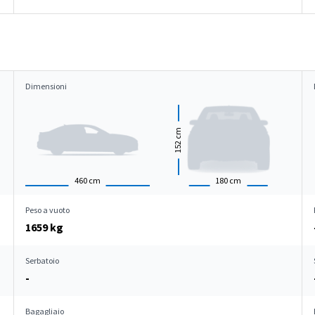
Dimensioni
cm
152
460
cm
180
cm
Peso a vuoto
1659 kg
Serbatoio
-
Bagagliaio