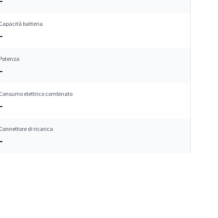
–
Capacità batteria
–
Potenza
–
Consumo elettrico combinato
–
Connettore di ricarica
–