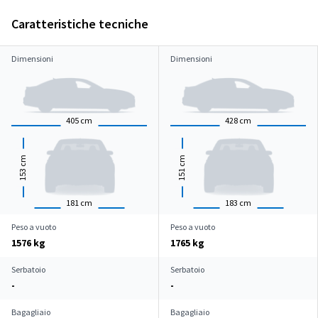
Caratteristiche tecniche
Dimensioni
Dimensioni
405
cm
428
cm
cm
cm
153
151
181
cm
183
cm
Peso a vuoto
Peso a vuoto
1576 kg
1765 kg
Serbatoio
Serbatoio
-
-
Bagagliaio
Bagagliaio