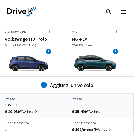
VOLKSWAGEN
MG
Volkswagen ID. Polo
MG 4 EV
Edition 1 155 kW (211 CV)
EV 64 kWh Premium
Aggiungi un veicolo
Prezzo
Prezzo
€ 35.000
€ 29.950*
€ 35.490*
IVA incl.
IVA incl.
Finanziamento
Finanziamento
€ 199/mese*
IVA incl.
–