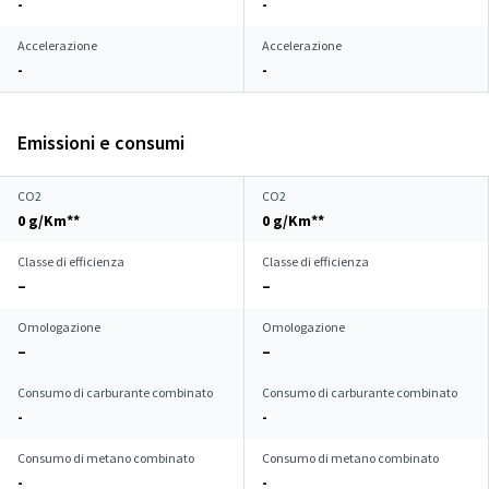
-
-
Accelerazione
Accelerazione
-
-
Emissioni e consumi
CO2
CO2
0 g/Km**
0 g/Km**
Classe di efficienza
Classe di efficienza
–
–
Omologazione
Omologazione
–
–
Consumo di carburante combinato
Consumo di carburante combinato
-
-
Consumo di metano combinato
Consumo di metano combinato
-
-